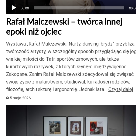
00:00
00:0
Rafał Malczewski – twórca innej
epoki niż ojciec
Wystawa „Rafał Malczewski. Narty, dansing, brydż” przybliża
twórczość artysty, w szczególny sposób przyglądając się je
wielkiej miłości do Tatr, sportów zimowych, ale także
kurortowych rozrywek, z których słynęło międzywojenne
Zakopane. Zanim Rafał Malczewski zdecydował się związać
swoje życie z malarstwem, studiował, ku radości rodziców,
filozofię, architekturę i argonomię. Jednak lata…
Czytaj dalej
5 maja 2026
Odtwarzacz
plików
dźwiękowych