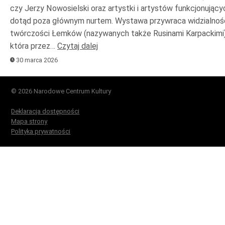
czy Jerzy Nowosielski oraz artystki i artystów funkcjonujący
dotąd poza głównym nurtem. Wystawa przywraca widzialnoś
twórczości Łemków (nazywanych także Rusinami Karpackimi)
która przez…
Czytaj dalej
30 marca 2026
© 2026 Narodowe Centrum Kultury
Deklaracja dostępności
Mapa strony
Polityka prywatności