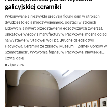
galicyjskiej ceramiki
Wykonywane z niezwykłą precyzją figurki dam w strojach
dwudziestolecia międzywojennego, postaci w strojach
ludowych, a nawet przedstawienia egzotycznych zwierząt.
Unikatowe wyroby z manufaktury w Pacykowie, można ogląd
na wystawie w Stalowej Woli pt. „Kruche dziedzictwo
Pacykowa. Ceramika ze zbiorów Muzeum – Zamek Górków w
Szamotułach”. Wytwórnia fajansu w Pacykowie, niewielkiej…
Czytaj dalej
7 lipca 2026
Odtwarzacz
plików
dźwiękowych