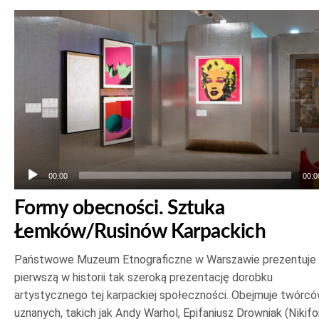
Odtwarzacz
plików
dźwiękowych
00:00
00:0
Formy obecności. Sztuka
Łemków/Rusinów Karpackich
Państwowe Muzeum Etnograficzne w Warszawie prezentuje
pierwszą w historii tak szeroką prezentację dorobku
artystycznego tej karpackiej społeczności. Obejmuje twórc
uznanych, takich jak Andy Warhol, Epifaniusz Drowniak (Nikifo