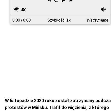
Przewiń
Uruchom
Odtwórz
Przewiń
wstecz
ponownie
do
Szybciej
Wolniej
G
przodu
0:00
/ 0:00
Szybkość: 1x
Wstrzymane
W listopadzie 2020 roku został zatrzymany podcz
protestów w Mińsku. Trafił do więzienia, z którego