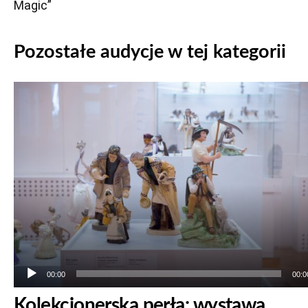
Magic”
Pozostałe audycje w tej kategorii
Odtwarzacz
plików
dźwiękowych
00:00
00:0
Kolekcjonerska perła: wystawa