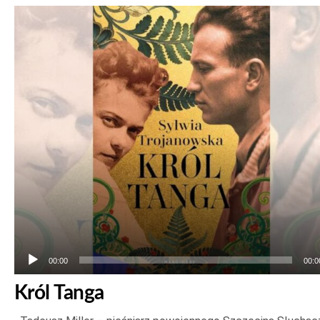
Odtwarzacz
plików
dźwiękowych
00:00
00:0
Król Tanga