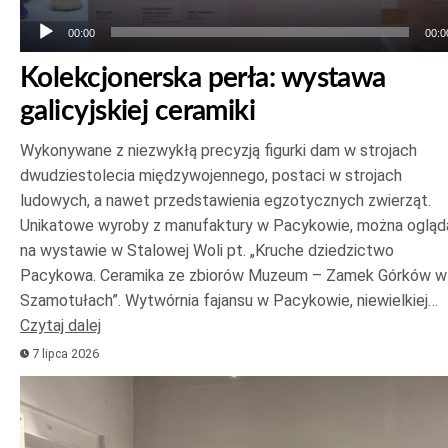
00:00
00:0
Kolekcjonerska perła: wystawa
galicyjskiej ceramiki
Wykonywane z niezwykłą precyzją figurki dam w strojach
dwudziestolecia międzywojennego, postaci w strojach
ludowych, a nawet przedstawienia egzotycznych zwierząt.
Unikatowe wyroby z manufaktury w Pacykowie, można ogląd
na wystawie w Stalowej Woli pt. „Kruche dziedzictwo
Pacykowa. Ceramika ze zbiorów Muzeum – Zamek Górków w
Szamotułach”. Wytwórnia fajansu w Pacykowie, niewielkiej…
Czytaj dalej
7 lipca 2026
Odtwarzacz
plików
dźwiękowych