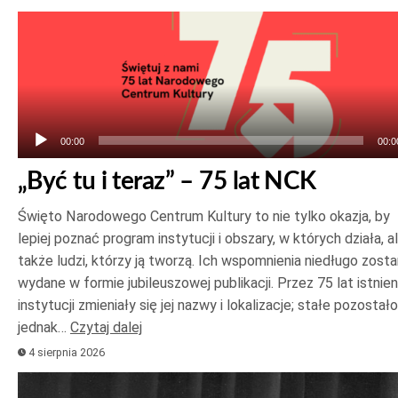
Odtwarzacz
plików
dźwiękowych
00:00
00:0
„Być tu i teraz” – 75 lat NCK
Święto Narodowego Centrum Kultury to nie tylko okazja, by
lepiej poznać program instytucji i obszary, w których działa, a
także ludzi, którzy ją tworzą. Ich wspomnienia niedługo zost
wydane w formie jubileuszowej publikacji. Przez 75 lat istnien
instytucji zmieniały się jej nazwy i lokalizacje; stałe pozostało
jednak…
Czytaj dalej
4 sierpnia 2026
Odtwarzacz