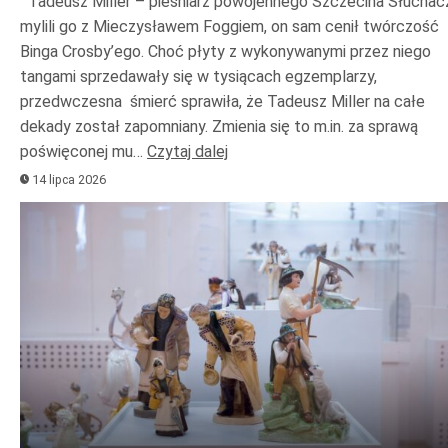
Tadeusz Miller – pieśniarz powojennego Szczecina Słuchac
mylili go z Mieczysławem Foggiem, on sam cenił twórczość
Binga Crosby’ego. Choć płyty z wykonywanymi przez niego
tangami sprzedawały się w tysiącach egzemplarzy,
przedwczesna śmierć sprawiła, że Tadeusz Miller na całe
dekady został zapomniany. Zmienia się to m.in. za sprawą
poświęconej mu…
Czytaj dalej
14 lipca 2026
Odtwarzacz
plików
dźwiękowych