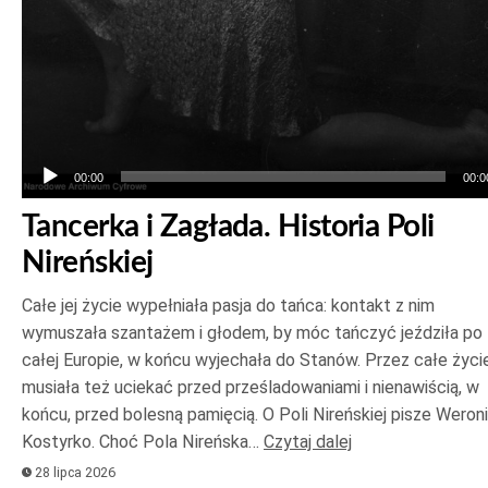
00:00
00:0
Tancerka i Zagłada. Historia Poli
Nireńskiej
Całe jej życie wypełniała pasja do tańca: kontakt z nim
wymuszała szantażem i głodem, by móc tańczyć jeździła po
całej Europie, w końcu wyjechała do Stanów. Przez całe życi
musiała też uciekać przed prześladowaniami i nienawiścią, w
końcu, przed bolesną pamięcią. O Poli Nireńskiej pisze Weron
Kostyrko. Choć Pola Nireńska…
Czytaj dalej
28 lipca 2026