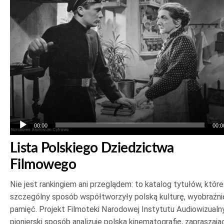
dźwiękowych
00:00
00:0
Lista Polskiego Dziedzictwa
Filmowego
Nie jest rankingiem ani przeglądem: to katalog tytułów, któr
szczególny sposób współtworzyły polską kulturę, wyobraźnię
pamięć. Projekt Filmoteki Narodowej Instytutu Audiowizualn
pionierski sposób analizuje polską kinematografię, zapraszają