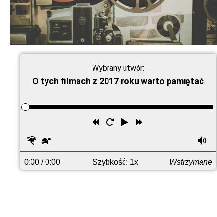
Wybrany utwór:
O tych filmach z 2017 roku warto pamiętać
Przewiń
Uruchom
Odtwórz
Przewiń
wstecz
ponownie
do
Szybciej
Wolniej
G
przodu
0:00
/ 0:00
Szybkość: 1x
Wstrzymane