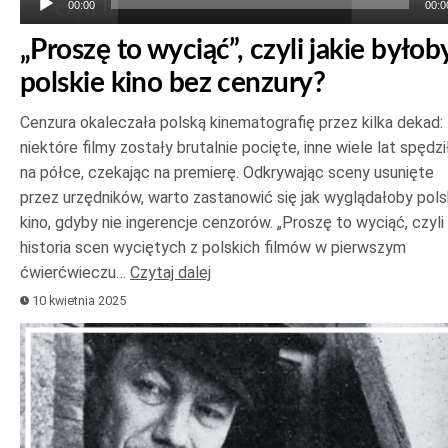
00:00
00:0
„Proszę to wyciąć”, czyli jakie byłob
polskie kino bez cenzury?
Cenzura okaleczała polską kinematografię przez kilka dekad:
niektóre filmy zostały brutalnie pocięte, inne wiele lat spędzi
na półce, czekając na premierę. Odkrywając sceny usunięte
przez urzędników, warto zastanowić się jak wyglądałoby pols
kino, gdyby nie ingerencje cenzorów. „Proszę to wyciąć, czyli
historia scen wyciętych z polskich filmów w pierwszym
ćwierćwieczu…
Czytaj dalej
10 kwietnia 2025
Odtwarzacz
plików
dźwiękowych