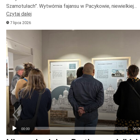
Szamotułach”. Wytwórnia fajansu w Pacykowie, niewielkiej…
Czytaj dalej
7 lipca 2026
Odtwarzacz
plików
dźwiękowych
00:00
00:0