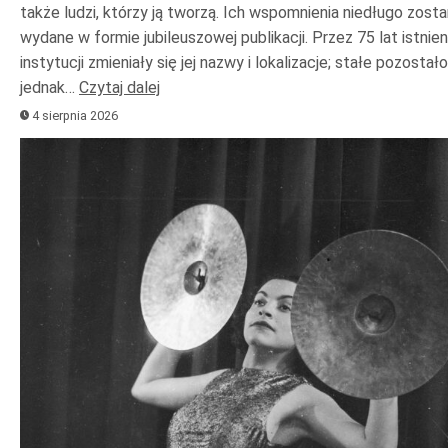
także ludzi, którzy ją tworzą. Ich wspomnienia niedługo zost
wydane w formie jubileuszowej publikacji. Przez 75 lat istnien
instytucji zmieniały się jej nazwy i lokalizacje; stałe pozostało
jednak…
Czytaj dalej
4 sierpnia 2026
Odtwarzacz
plików
dźwiękowych