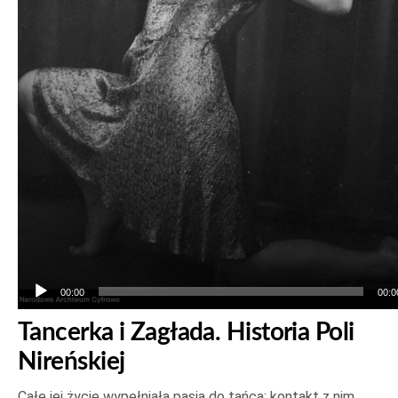
00:00
00:0
Tancerka i Zagłada. Historia Poli
Nireńskiej
Całe jej życie wypełniała pasja do tańca: kontakt z nim