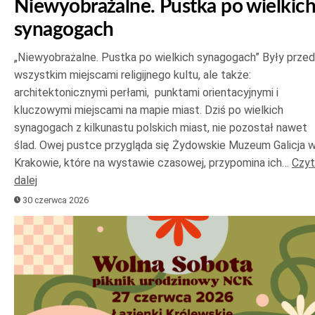
Niewyobrażalne. Pustka po wielkic
synagogach
„Niewyobrażalne. Pustka po wielkich synagogach” Były prze
wszystkim miejscami religijnego kultu, ale także:
architektonicznymi perłami, punktami orientacyjnymi i
kluczowymi miejscami na mapie miast. Dziś po wielkich
synagogach z kilkunastu polskich miast, nie pozostał nawet
ślad. Owej pustce przygląda się Żydowskie Muzeum Galicja 
Krakowie, które na wystawie czasowej, przypomina ich…
Czyt
dalej
30 czerwca 2026
Odtwarzacz
plików
dźwiękowych