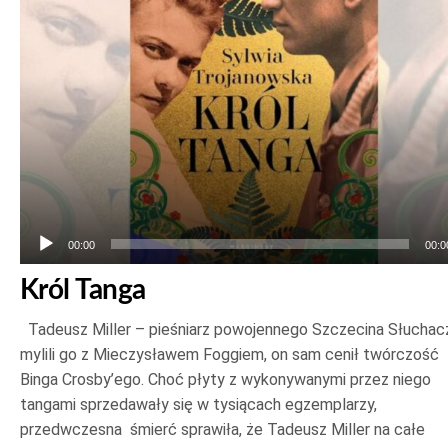
00:00
00:0
Król Tanga
Tadeusz Miller – pieśniarz powojennego Szczecina Słuchac
mylili go z Mieczysławem Foggiem, on sam cenił twórczość
Binga Crosby’ego. Choć płyty z wykonywanymi przez niego
tangami sprzedawały się w tysiącach egzemplarzy,
przedwczesna śmierć sprawiła, że Tadeusz Miller na całe