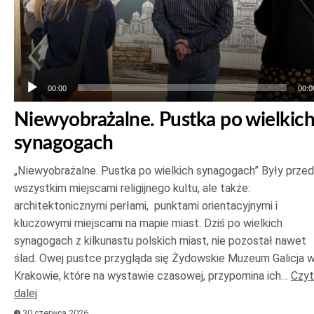
00:00
00:0
Niewyobrażalne. Pustka po wielkic
synagogach
„Niewyobrażalne. Pustka po wielkich synagogach” Były prze
wszystkim miejscami religijnego kultu, ale także:
architektonicznymi perłami, punktami orientacyjnymi i
kluczowymi miejscami na mapie miast. Dziś po wielkich
synagogach z kilkunastu polskich miast, nie pozostał nawet
ślad. Owej pustce przygląda się Żydowskie Muzeum Galicja 
Krakowie, które na wystawie czasowej, przypomina ich…
Czyt
dalej
30 czerwca 2026