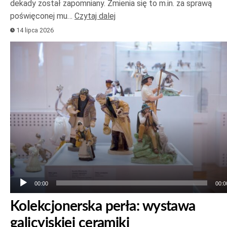
dekady został zapomniany. Zmienia się to m.in. za sprawą
poświęconej mu…
Czytaj dalej
14 lipca 2026
Odtwarzacz
plików
dźwiękowych
00:00
00:0
Kolekcjonerska perła: wystawa
galicyjskiej ceramiki