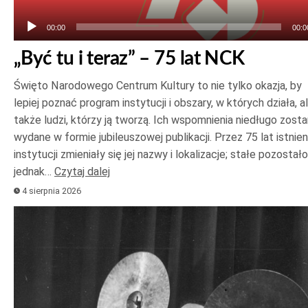
00:00
00:0
„Być tu i teraz” – 75 lat NCK
Święto Narodowego Centrum Kultury to nie tylko okazja, by
lepiej poznać program instytucji i obszary, w których działa, a
także ludzi, którzy ją tworzą. Ich wspomnienia niedługo zost
wydane w formie jubileuszowej publikacji. Przez 75 lat istnien
instytucji zmieniały się jej nazwy i lokalizacje; stałe pozostało
jednak…
Czytaj dalej
4 sierpnia 2026
Odtwarzacz
plików
dźwiękowych