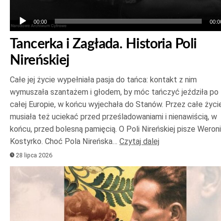
00:00
00:0
Tancerka i Zagłada. Historia Poli
Nireńskiej
Całe jej życie wypełniała pasja do tańca: kontakt z nim
wymuszała szantażem i głodem, by móc tańczyć jeździła po
całej Europie, w końcu wyjechała do Stanów. Przez całe życi
musiała też uciekać przed prześladowaniami i nienawiścią, w
końcu, przed bolesną pamięcią. O Poli Nireńskiej pisze Weron
Kostyrko. Choć Pola Nireńska…
Czytaj dalej
28 lipca 2026
Odtwarzacz
plików
dźwiękowych