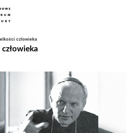
ielkości człowieka
i człowieka