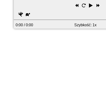
Przewiń
Uruchom
Odtwó
Pr
wstecz
ponownie
do
Szybciej
Wolniej
pr
0:00
/ 0:00
Szybkość: 1x