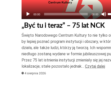
U
00:00
00:00
s
„Być tu i teraz” – 75 lat NCK
d
g
Święto Narodowego Centrum Kultury to nie tylko o
o
by lepiej poznać program instytucji i obszary, w któ
d
działa, ale także ludzi, którzy ją tworzą. Ich wspomn
niedługo zostaną wydane w formie jubileuszowej pub
d
Przez 75 lat istnienia instytucji zmieniały się jej naz
a
lokalizacje; stałe pozostało jednak…
Czytaj dalej
z
4 sierpnia 2026
l
z
g