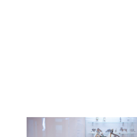
Odtwarzacz
plików