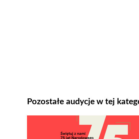
Pozostałe audycje w tej katego
Odtwarzacz
plików
dźwiękowych