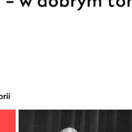
rii
Odtwarzacz
plików
dźwiękowych