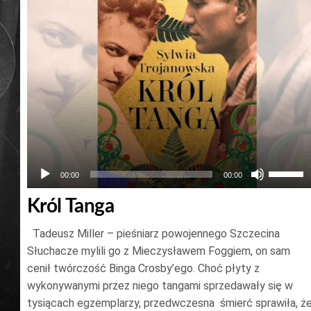
Używaj
00:00
00:00
strzałek
Król Tanga
do
góry
Tadeusz Miller – pieśniarz powojennego Szczecina
oraz
Słuchacze mylili go z Mieczysławem Foggiem, on sam
do
cenił twórczość Binga Crosby’ego. Choć płyty z
wykonywanymi przez niego tangami sprzedawały się w
dołu
tysiącach egzemplarzy, przedwczesna śmierć sprawiła, ż
aby