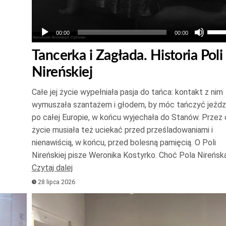
Uży
00:00
00:00
strz
Tancerka i Zagłada. Historia Poli
do
Nireńskiej
góry
oraz
Całe jej życie wypełniała pasja do tańca: kontakt z nim
do
wymuszała szantażem i głodem, by móc tańczyć jeźdz
dołu
po całej Europie, w końcu wyjechała do Stanów. Przez 
aby
życie musiała też uciekać przed prześladowaniami i
zwię
nienawiścią, w końcu, przed bolesną pamięcią. O Poli
Nireńskiej pisze Weronika Kostyrko. Choć Pola Nireńsk
lub
Czytaj dalej
zmni
28 lipca 2026
głoś
Odtwarzacz
plików