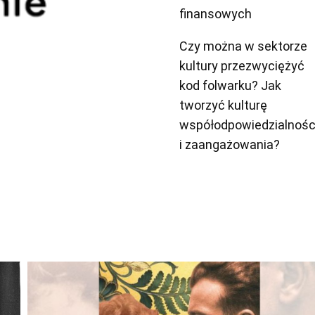
finansowych
Czy można w sektorze
kultury przezwyciężyć
kod folwarku? Jak
tworzyć kulturę
współodpowiedzialnośc
i zaangażowania?
Odtwarzacz
plików
dźwiękowych