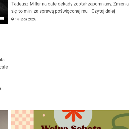
Tadeusz Miller na całe dekady został zapomniany. Zmienia
zwięks
się to m.in. za sprawą poświęconej mu…
Czytaj dalej
lub
waj
14 lipca 2026
zmniejs
ałek
głośnoś
iła
całe
kszyć
a…
ejszyć
ność.
Odtwarzacz
plików