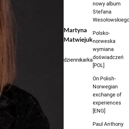
nowy album
Stefana
Wesołowskieg
Martyna
Polsko-
Matwiejuk
norweska
wymiana
doświadczeń
dziennikarka
[POL]
On Polish-
Norwegian
exchange of
experiences
[ENG]
Paul Anthony