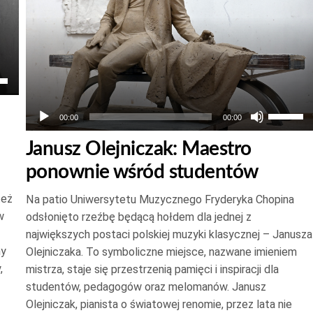
aj
łek
Używaj
00:00
00:00
strzałek
Janusz Olejniczak: Maestro
do
ponownie wśród studentów
góry
oraz
też
Na patio Uniwersytetu Muzycznego Fryderyka Chopina
do
w
odsłonięto rzeźbę będącą hołdem dla jednej z
dołu
kszyć
największych postaci polskiej muzyki klasycznej – Janusza
aby
ny
Olejniczaka. To symboliczne miejsce, nazwane imieniem
zwiększ
,
mistrza, staje się przestrzenią pamięci i inspiracji dla
ejszyć
studentów, pedagogów oraz melomanów. Janusz
lub
ność.
Olejniczak, pianista o światowej renomie, przez lata nie
zmniejs