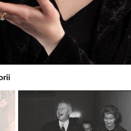
rii
Odtwarzacz
plików
dźwiękowych