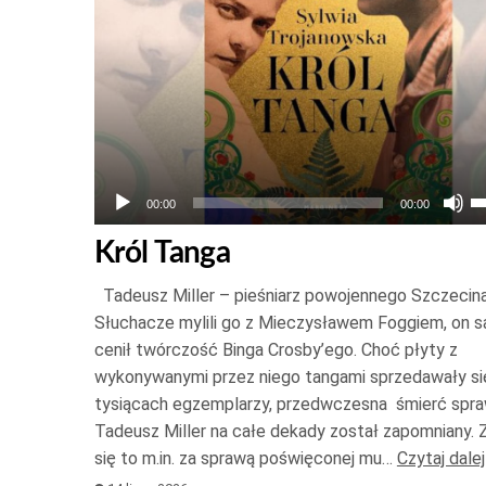
U
00:00
00:00
s
Król Tanga
d
g
Tadeusz Miller – pieśniarz powojennego Szczecin
o
Słuchacze mylili go z Mieczysławem Foggiem, on 
d
cenił twórczość Binga Crosby’ego. Choć płyty z
wykonywanymi przez niego tangami sprzedawały si
d
tysiącach egzemplarzy, przedwczesna śmierć spraw
a
Tadeusz Miller na całe dekady został zapomniany. 
z
się to m.in. za sprawą poświęconej mu…
Czytaj dalej
l