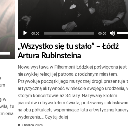
Używ
00:00
00:00
strza
„Wszystko się tu stało” – Łódź
do
żywaj
Artura Rubinsteina
góry
trzałek
oraz
Nowa wystawa w Filharmonii Łódzkiej poświęcona jest
o
do
niezwykłej relacji jej patrona z rodzinnym miastem.
óry
a
dołu
Przywołuje początki jego muzycznej drogi, prezentuje 
raz
sam
aby
artystyczną aktywność w mieście swojego urodzenia, 
o
zwię
którym koncertował aż 34 razy. Nazywany królem
ę w
ołu
pianistów i obywatelem świata, podziwiany i oklaskiwa
lub
iła, że
by
na obu półkulach, wspominając lata artystycznej kariery
zmni
Zmienia
większyć
wydarzenia,…
Czytaj dalej
głoś
ub
7 marca 2026