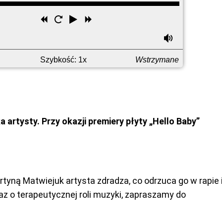
Przewiń
Uruchom
Odtwórz
Przewiń
wstecz
ponownie
do
j
niej
Głośność
przodu
Szybkość: 1x
Wstrzymane
artysty. Przy okazji premiery płyty „Hello Baby”
yną Matwiejuk artysta zdradza, co odrzuca go w rapie 
z o terapeutycznej roli muzyki, zapraszamy do