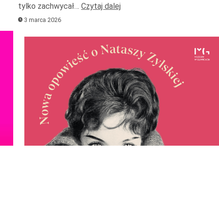
tylko zachwycał…
Czytaj dalej
głośnoś
3 marca 2026
Odtwarzacz
plików
dźwiękowych