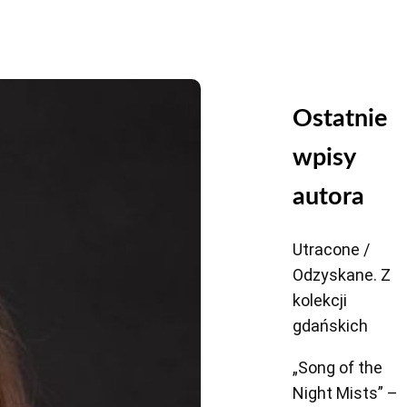
Ostatnie
wpisy
autora
Utracone /
Odzyskane. Z
kolekcji
gdańskich
„Song of the
Night Mists” –