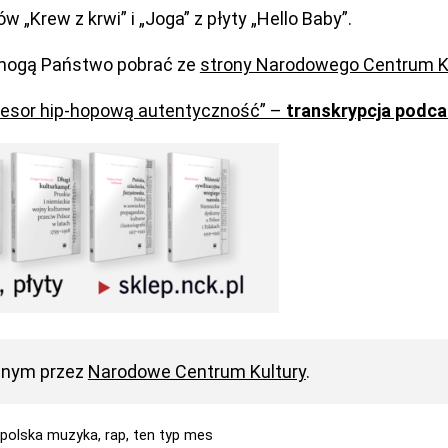
„Krew z krwi” i „Joga” z płyty „Hello Baby”.
” mogą Państwo pobrać ze
strony Narodowego Centrum K
esor hip-hopową autentyczność” –
transkrypcja podca
anym przez
Narodowe Centrum Kultury
.
,
polska muzyka,
rap,
ten typ mes