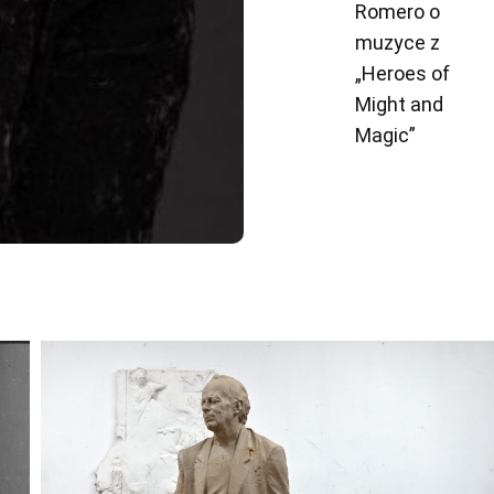
Romero o
muzyce z
„Heroes of
Might and
Magic”
Odtwarzacz
plików
dźwiękowych