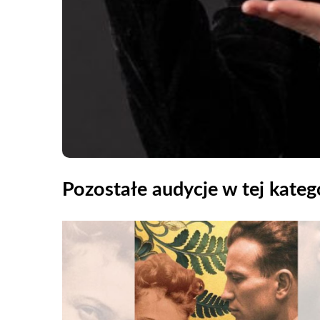
Pozostałe audycje w tej katego
Odtwarzacz
plików
dźwiękowych