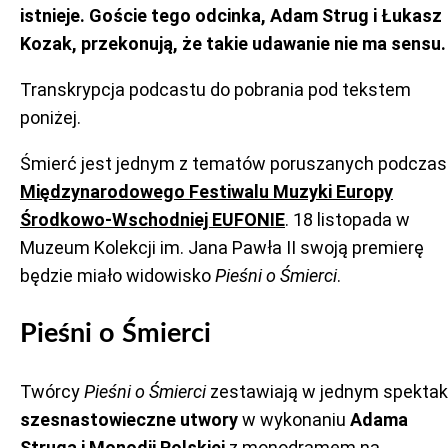
istnieje. Goście tego odcinka, Adam Strug i Łukasz
Kozak, przekonują, że takie udawanie nie ma sensu.
Transkrypcja podcastu do pobrania pod tekstem
poniżej.
Śmierć jest jednym z tematów poruszanych podczas
Międzynarodowego Festiwalu Muzyki Europy
Środkowo-Wschodniej EUFONIE
. 18 listopada w
Muzeum Kolekcji im. Jana Pawła II swoją premierę
będzie miało widowisko
Pieśni o Śmierci
.
Pieśni o Śmierci
Twórcy
Pieśni o Śmierci
zestawiają w jednym spektak
szesnastowieczne utwory
w wykonaniu
Adama
Struga i Monodii Polskiej
z monodramem na