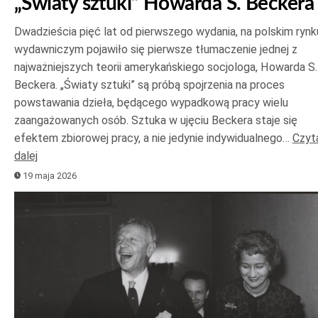
„Światy sztuki” Howarda S. Beckera
Dwadzieścia pięć lat od pierwszego wydania, na polskim rynk
wydawniczym pojawiło się pierwsze tłumaczenie jednej z
najważniejszych teorii amerykańskiego socjologa, Howarda S.
Beckera. „Światy sztuki” są próbą spojrzenia na proces
powstawania dzieła, będącego wypadkową pracy wielu
zaangażowanych osób. Sztuka w ujęciu Beckera staje się
efektem zbiorowej pracy, a nie jedynie indywidualnego…
Czyt
dalej
19 maja 2026
Odtwarzacz
plików
dźwiękowych