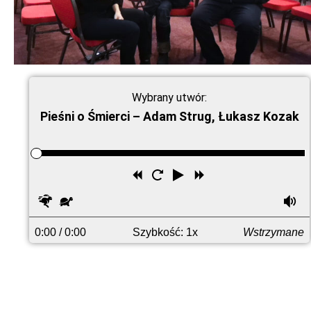
Wybrany utwór:
Pieśni o Śmierci – Adam Strug, Łukasz Kozak
Przewiń
Uruchom
Odtwórz
Przewiń
wstecz
ponownie
do
Szybciej
Wolniej
G
przodu
0:00
/ 0:00
Szybkość: 1x
Wstrzymane