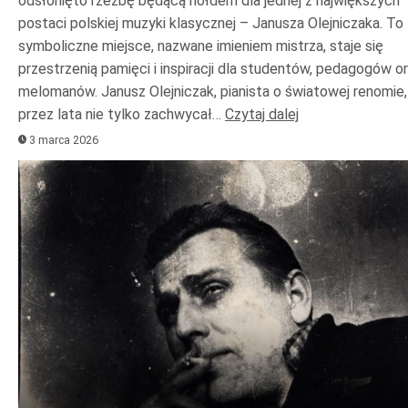
odsłonięto rzeźbę będącą hołdem dla jednej z największych
postaci polskiej muzyki klasycznej – Janusza Olejniczaka. To
symboliczne miejsce, nazwane imieniem mistrza, staje się
przestrzenią pamięci i inspiracji dla studentów, pedagogów o
melomanów. Janusz Olejniczak, pianista o światowej renomie,
przez lata nie tylko zachwycał…
Czytaj dalej
3 marca 2026
Odtwarzacz
plików
dźwiękowych