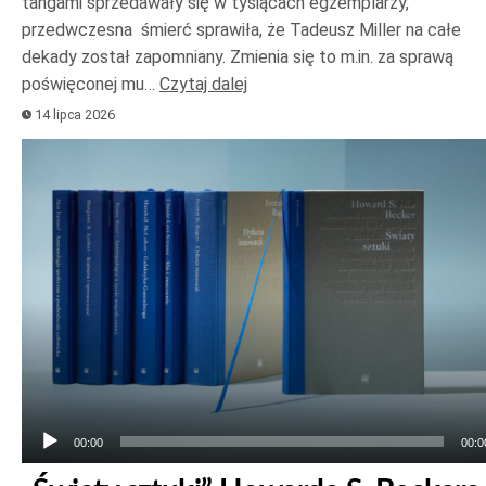
tangami sprzedawały się w tysiącach egzemplarzy,
przedwczesna śmierć sprawiła, że Tadeusz Miller na całe
dekady został zapomniany. Zmienia się to m.in. za sprawą
poświęconej mu…
Czytaj dalej
14 lipca 2026
Odtwarzacz
plików
dźwiękowych
00:00
00:0