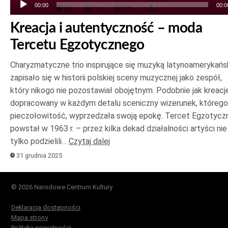
00:00
00:0
Kreacja i autentyczność – moda
Tercetu Egzotycznego
Charyzmatyczne trio inspirujące się muzyką latynoamerykańs
zapisało się w historii polskiej sceny muzycznej jako zespół,
który nikogo nie pozostawiał obojętnym. Podobnie jak kreacje
dopracowany w każdym detalu sceniczny wizerunek, którego
pieczołowitość, wyprzedzała swoją epokę. Tercet Egzotycz
powstał w 1963 r. – przez kilka dekad działalności artyści nie
tylko podzielili…
Czytaj dalej
31 grudnia 2025
© 2026 Narodowe Centrum Kultury
Deklaracja dostępności
Mapa strony
Polityka prywatności