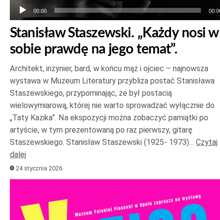
00:00
00:0
Stanisław Staszewski. „Każdy nosi w
sobie prawdę na jego temat”.
Architekt, inżynier, bard, w końcu mąż i ojciec – najnowsza
wystawa w Muzeum Literatury przybliża postać Stanisława
Staszewskiego, przypominając, że był postacią
wielowymiarową, której nie warto sprowadzać wyłącznie do
„Taty Kazika”. Na ekspozycji można zobaczyć pamiątki po
artyście, w tym prezentowaną po raz pierwszy, gitarę
Staszewskiego. Stanisław Staszewski (1925- 1973)…
Czytaj
dalej
24 stycznia 2026
Odtwarzacz
plików
dźwiękowych