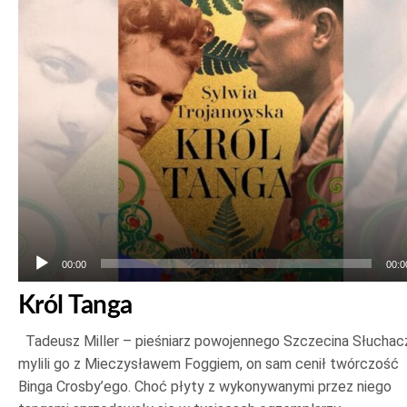
dźwiękowych
00:00
00:0
Król Tanga
Tadeusz Miller – pieśniarz powojennego Szczecina Słuchac
mylili go z Mieczysławem Foggiem, on sam cenił twórczość
Binga Crosby’ego. Choć płyty z wykonywanymi przez niego