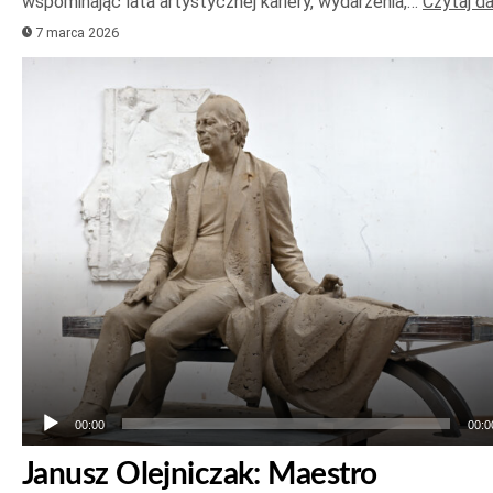
wspominając lata artystycznej kariery, wydarzenia,…
Czytaj da
7 marca 2026
Odtwarzacz
plików
dźwiękowych
00:00
00:0
Janusz Olejniczak: Maestro