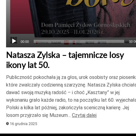
00:00
00:0
Natasza Zylska – tajemnicze losy
ikony lat 50.
Publiczność pokochała ją za głos, urok osobisty oraz piosenki
które zwalczały codzienną szarzyznę. Natasza Zylska chciał
dawać swoją muzyką radość – i choć „Kasztany” w jej
wykonaniu grało każde radio, to na początku lat 60. wyjechał
Polski a kilka lat później, zakończyła sceniczną karierę. Jej
losom przyjrzało się Muzeum…
Czytaj dalej
16 grudnia 2025