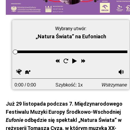
Wybrany utwór:
„Natura Świata” na Eufoniach
Przewiń
Uruchom
Odtwórz
Przewiń
wstecz
ponownie
do
Szybciej
Wolniej
G
przodu
0:00
/ 0:00
Szybkość: 1x
Wstrzymane
Już 29 listopada podczas 7. Międzynarodowego
Festiwalu Muzyki Europy Środkowo-Wschodniej
Eufonie
odbędzie się spektakl „Natura Świata” w
reżyserii Tomasza Cyza, w którym muzyka XX-