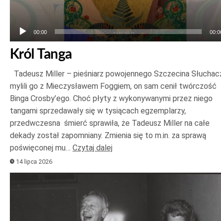
00:00
00:0
Król Tanga
Tadeusz Miller – pieśniarz powojennego Szczecina Słuchac
mylili go z Mieczysławem Foggiem, on sam cenił twórczość
Binga Crosby’ego. Choć płyty z wykonywanymi przez niego
tangami sprzedawały się w tysiącach egzemplarzy,
przedwczesna śmierć sprawiła, że Tadeusz Miller na całe
dekady został zapomniany. Zmienia się to m.in. za sprawą
poświęconej mu…
Czytaj dalej
14 lipca 2026
Odtwarzacz
plików
dźwiękowych