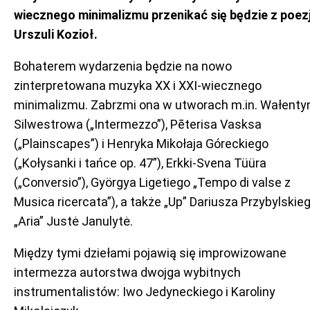
wiecznego minimalizmu przenikać się będzie z poez
Urszuli Kozioł.
Bohaterem wydarzenia będzie na nowo
zinterpretowana muzyka XX i XXI-wiecznego
minimalizmu. Zabrzmi ona w utworach m.in. Wałenty
Silwestrowa („Intermezzo”), Pēterisa Vasksa
(„Plainscapes”) i Henryka Mikołaja Góreckiego
(„Kołysanki i tańce op. 47”), Erkki-Svena Tüüra
(„Conversio”), Györgya Ligetiego „Tempo di valse z
Musica ricercata”), a także „Up” Dariusza Przybylskieg
„Aria” Justė Janulytė.
Między tymi dziełami pojawią się improwizowane
intermezza autorstwa dwojga wybitnych
instrumentalistów: Iwo Jedyneckiego i Karoliny