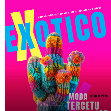
Odtwarzacz
plików
dźwiękowych