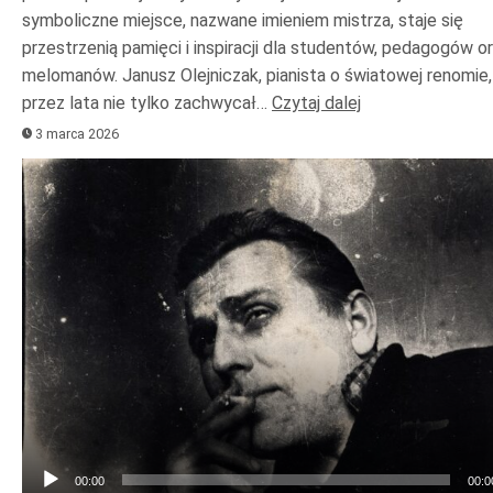
symboliczne miejsce, nazwane imieniem mistrza, staje się
przestrzenią pamięci i inspiracji dla studentów, pedagogów o
melomanów. Janusz Olejniczak, pianista o światowej renomie,
przez lata nie tylko zachwycał…
Czytaj dalej
3 marca 2026
Odtwarzacz
plików
dźwiękowych
00:00
00:0