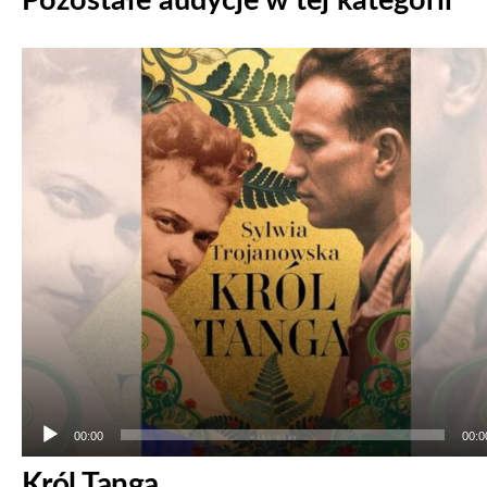
Pozostałe audycje w tej kategorii
Odtwarzacz
plików
dźwiękowych
00:00
00:0
Król Tanga