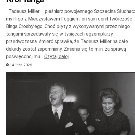
Tadeusz Miller – pieśniarz powojennego Szczecina Słuchac
mylili go z Mieczysławem Foggiem, on sam cenił twórczość
Binga Crosby’ego. Choć płyty z wykonywanymi przez niego
tangami sprzedawały się w tysiącach egzemplarzy,
przedwczesna śmierć sprawiła, że Tadeusz Miller na całe
dekady został zapomniany. Zmienia się to m.in. za sprawą
poświęconej mu…
Czytaj dalej
14 lipca 2026
Odtwarzacz
plików
dźwiękowych