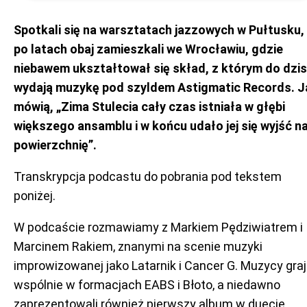
Spotkali się na warsztatach jazzowych w Pułtusku,
po latach obaj zamieszkali we Wrocławiu, gdzie
niebawem ukształtował się skład, z którym do dzis
wydają muzykę pod szyldem Astigmatic Records. J
mówią, „Zima Stulecia cały czas istniała w głębi
większego ansamblu i w końcu udało jej się wyjść n
powierzchnię”.
Transkrypcja podcastu do pobrania pod tekstem
poniżej.
W podcaście rozmawiamy z Markiem Pędziwiatrem i
Marcinem Rakiem, znanymi na scenie muzyki
improwizowanej jako Latarnik i Cancer G. Muzycy gra
wspólnie w formacjach EABS i Błoto, a niedawno
zaprezentowali również pierwszy album w duecie.