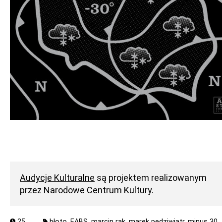
Audycje Kulturalne
są projektem realizowanym
przez
Narodowe Centrum Kultury
.
25
błoto,
EABS,
marcin rak,
marek pędziwiatr,
minus 30