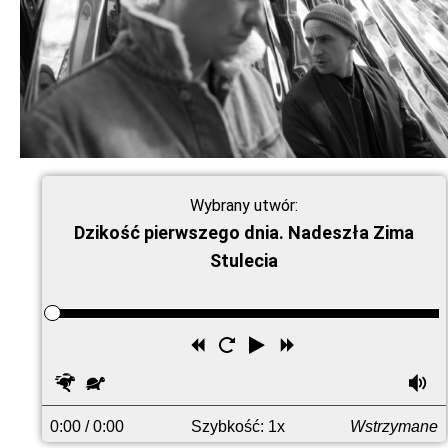
Wybrany utwór:
Dzikość pierwszego dnia. Nadeszła Zima
Stulecia
Przewiń
Uruchom
Odtwórz
Przewiń
wstecz
ponownie
do
Szybciej
Wolniej
G
przodu
0:00
/ 0:00
Szybkość: 1x
Wstrzymane