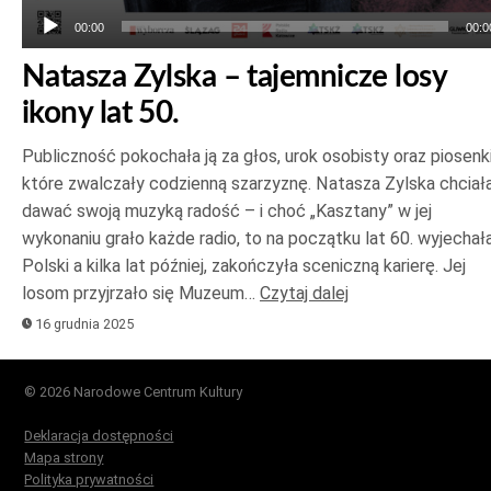
00:00
00:0
Natasza Zylska – tajemnicze losy
ikony lat 50.
Publiczność pokochała ją za głos, urok osobisty oraz piosenki
które zwalczały codzienną szarzyznę. Natasza Zylska chciał
dawać swoją muzyką radość – i choć „Kasztany” w jej
wykonaniu grało każde radio, to na początku lat 60. wyjechał
Polski a kilka lat później, zakończyła sceniczną karierę. Jej
losom przyjrzało się Muzeum…
Czytaj dalej
16 grudnia 2025
© 2026 Narodowe Centrum Kultury
Deklaracja dostępności
Mapa strony
Polityka prywatności