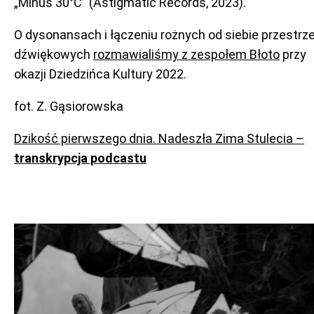
„Minus 30°C” (Astigmatic Records, 2023).
O dysonansach i łączeniu rożnych od siebie przestrze
dźwiękowych
rozmawialiśmy z zespołem Błoto
przy
okazji Dziedzińca Kultury 2022.
fot. Z. Gąsiorowska
Dzikość pierwszego dnia. Nadeszła Zima Stulecia –
transkrypcja podcastu