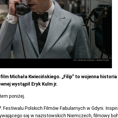
lm Michała Kwiecińskiego. „Filip” to wojenna historia
ównej wystąpił Eryk Kulm jr.
tem poniżej.
 Festiwalu Polskich Filmów Fabularnych w Gdyni. Inspira
jącego się w nazistowskich Niemczech, filmowy bohate