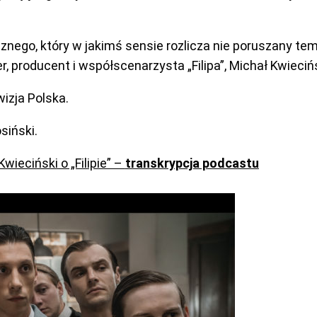
znego, który w jakimś sensie rozlicza nie poruszany tem
 producent i współscenarzysta „Filipa”, Michał Kwieciń
izja Polska.
osiński.
ieciński o „Filipie” –
transkrypcja podcastu