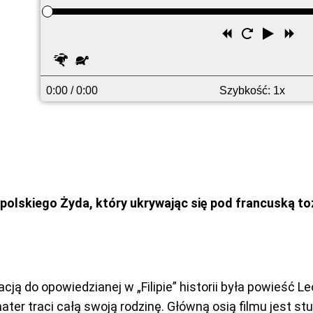
Przewiń
Uruchom
Odtwó
Pr
wstecz
ponownie
do
Szybciej
Wolniej
pr
0:00
/ 0:00
Szybkość: 1x
 polskiego Żyda, który ukrywając się pod francuską to
cją do opowiedzianej w „Filipie” historii była powieść
r traci całą swoją rodzinę. Główną osią filmu jest st