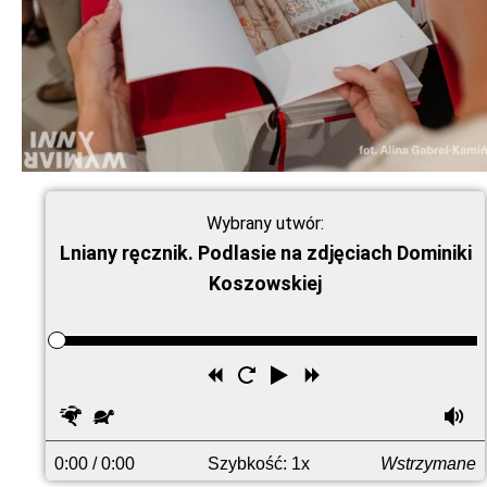
Wybrany utwór:
Lniany ręcznik. Podlasie na zdjęciach Dominiki
Koszowskiej
Przewiń
Uruchom
Odtwórz
Przewiń
wstecz
ponownie
do
Szybciej
Wolniej
G
przodu
0:00
/ 0:00
Szybkość: 1x
Wstrzymane