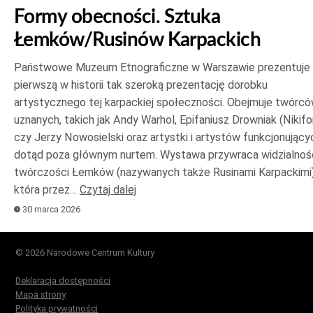
Formy obecności. Sztuka
Łemków/Rusinów Karpackich
Państwowe Muzeum Etnograficzne w Warszawie prezentuje
pierwszą w historii tak szeroką prezentację dorobku
artystycznego tej karpackiej społeczności. Obejmuje twórc
uznanych, takich jak Andy Warhol, Epifaniusz Drowniak (Nikifo
czy Jerzy Nowosielski oraz artystki i artystów funkcjonujący
dotąd poza głównym nurtem. Wystawa przywraca widzialnoś
twórczości Łemków (nazywanych także Rusinami Karpackimi)
która przez…
Czytaj dalej
30 marca 2026
© 2026 Narodowe Centrum Kultury
Deklaracja dostępności
Mapa strony
Polityka prywatności