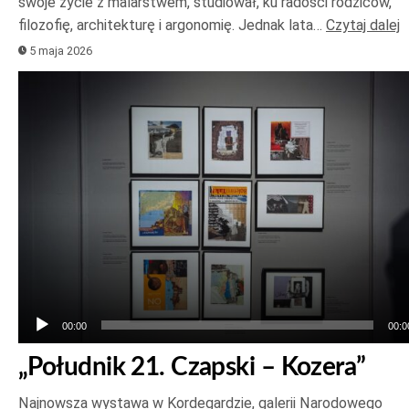
swoje życie z malarstwem, studiował, ku radości rodziców,
filozofię, architekturę i argonomię. Jednak lata…
Czytaj dalej
5 maja 2026
Odtwarzacz
plików
dźwiękowych
00:00
00:0
„Południk 21. Czapski – Kozera”
Najnowsza wystawa w Kordegardzie, galerii Narodowego