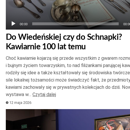
00:00
00:0
Do Wiedeńskiej czy do Schnapki?
Kawiarnie 100 lat temu
Choć kawiarnie kojarzą się przede wszystkim z gwarem roz
i bujnym życiem towarzyskim, to nad filiżankami parującej ka
rodziły się idee a także kształtowały się środowiska twórcze
sile lokalnej tożsamości może świadczyć fakt, że przedmioty
kawiarni zachowały się w prywatnych kolekcjach do dziś. No
wystawa w…
Czytaj dalej
12 maja 2026
Odtwarzacz
plików
dźwiękowych