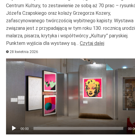
Centrum Kultury, to zestawienie ze sobą aż 70 prac – rysun
Józefa Czapskiego oraz kolaży Grzegorza Kozery,
zafascynowanego twórczością wybitnego kapisty. Wystawa
związana jest z przypadającą w tym roku 130. rocznicą urodzi
malarza, pisarza, krytyka i współtwórcy „Kultury” paryskiej.
Punktem wyjścia dla wystawy są…
Czytaj dalej
28 kwietnia 2026
Odtwarzacz
plików
dźwiękowych
00:00
00:0