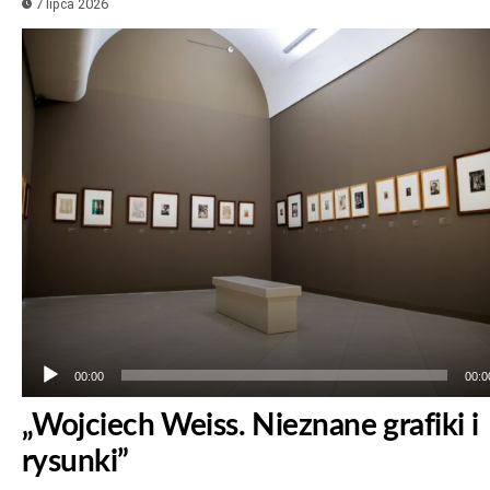
7 lipca 2026
Odtwarzacz
plików
dźwiękowych
00:00
00:0
„Wojciech Weiss. Nieznane grafiki i
rysunki”