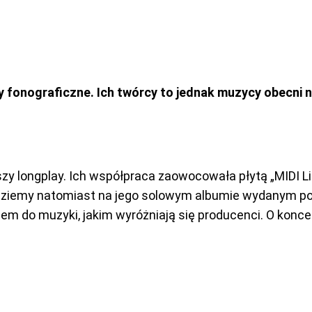
onograficzne. Ich twórcy to jednak muzycy obecni na 
zy longplay. Ich współpraca zaowocowała płytą „MIDI Lif
ziemy natomiast na jego solowym albumie wydanym p
ściem do muzyki, jakim wyróżniają się producenci. O ko