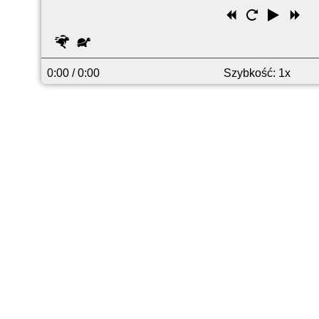
Przewiń
Uruchom
Odtwó
Pr
wstecz
ponownie
do
Szybciej
Wolniej
pr
0:00
/ 0:00
Szybkość: 1x