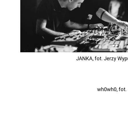
JANKA, fot. Jerzy Wy
wh0wh0, fot. 