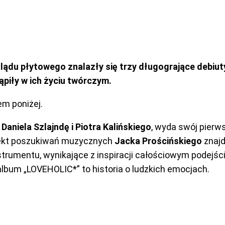
u płytowego znalazły się trzy długogrające debiuty f
piły w ich życiu twórczym.
em poniżej.
z
Daniela Szlajndę i Piotra Kalińskiego
, wyda swój pierws
Efekt poszukiwań muzycznych
Jacka Prościńskiego
znajd
nstrumentu, wynikające z inspiracji całościowym podej
album „LOVEHOLIC*” to historia o ludzkich emocjach.