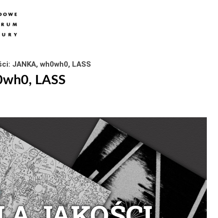
ści: JANKA, wh0wh0, LASS
h0wh0, LASS