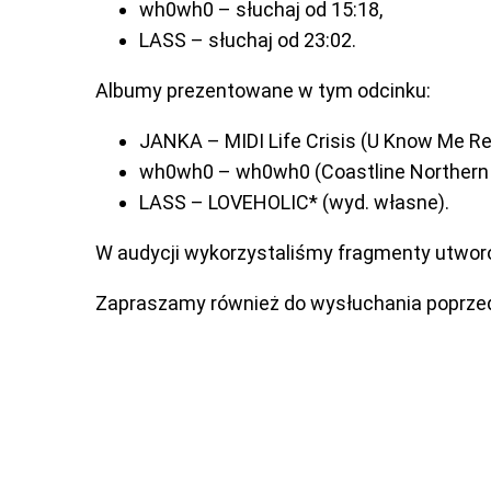
wh0wh0 – słuchaj od 15:18,
LASS – słuchaj od 23:02.
Albumy prezentowane w tym odcinku:
JANKA – MIDI Life Crisis (U Know Me Re
wh0wh0 – wh0wh0 (Coastline Northern 
LASS – LOVEHOLIC* (wyd. własne).
W audycji wykorzystaliśmy fragmenty utworó
Zapraszamy również do wysłuchania poprzed