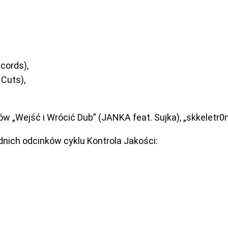
cords),
Cuts),
w „Wejść i Wrócić Dub” (JANKA feat. Sujka), „skkeletr
nich odcinków cyklu Kontrola Jakości: