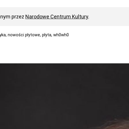
anym przez
Narodowe Centrum Kultury
.
yka,
nowości płytowe,
płyta,
wh0wh0