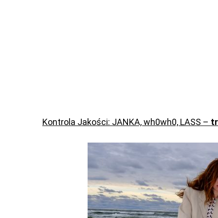
Kontrola Jakości: JANKA, wh0wh0, LASS –
t