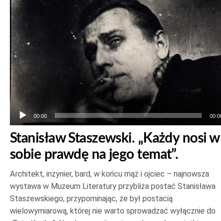
dźwiękowych
00:00
00:0
Stanisław Staszewski. „Każdy nosi w
sobie prawdę na jego temat”.
Architekt, inżynier, bard, w końcu mąż i ojciec – najnowsza
wystawa w Muzeum Literatury przybliża postać Stanisława
Staszewskiego, przypominając, że był postacią
wielowymiarową, której nie warto sprowadzać wyłącznie do