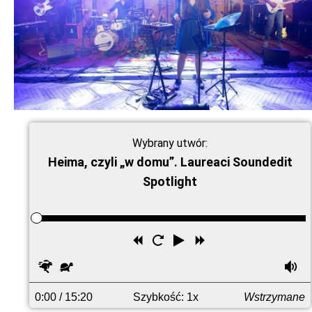
Wybrany utwór:
Heima, czyli „w domu”. Laureaci Soundedit
Spotlight
Przewiń
Uruchom
Odtwórz
Przewiń
wstecz
ponownie
do
Szybciej
Wolniej
G
przodu
0:00
/ 15:20
Szybkość: 1x
Wstrzymane