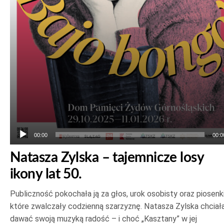
00:00
00:0
Natasza Zylska – tajemnicze losy
ikony lat 50.
Publiczność pokochała ją za głos, urok osobisty oraz piosenki
które zwalczały codzienną szarzyznę. Natasza Zylska chciał
dawać swoją muzyką radość – i choć „Kasztany” w jej