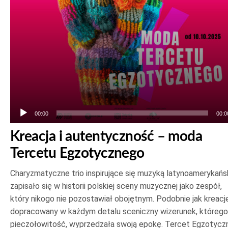
00:00
00:0
Kreacja i autentyczność – moda
Tercetu Egzotycznego
Charyzmatyczne trio inspirujące się muzyką latynoamerykańs
zapisało się w historii polskiej sceny muzycznej jako zespół,
który nikogo nie pozostawiał obojętnym. Podobnie jak kreacje
dopracowany w każdym detalu sceniczny wizerunek, którego
pieczołowitość, wyprzedzała swoją epokę. Tercet Egzotycz