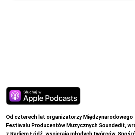
Od czterech lat organizatorzy Międzynarodowego
Festiwalu Producentów Muzycznych Soundedit, wr
z Radiem Łódź, wspierają młodych twórców. Spośr