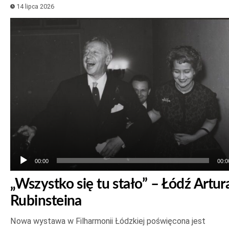
14 lipca 2026
Odtwarzacz
plików
dźwiękowych
00:00
00:0
„Wszystko się tu stało” – Łódź Artur
Rubinsteina
Nowa wystawa w Filharmonii Łódzkiej poświęcona jest