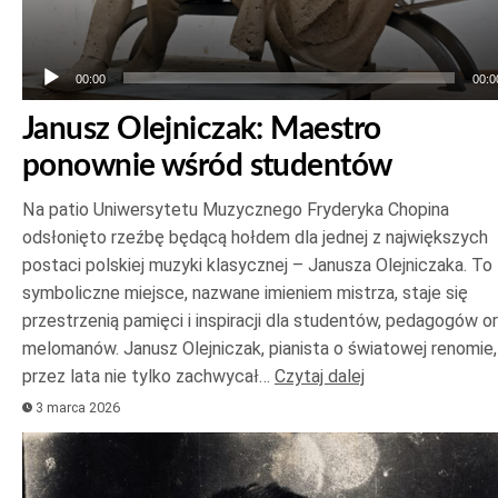
00:00
00:0
Janusz Olejniczak: Maestro
ponownie wśród studentów
Na patio Uniwersytetu Muzycznego Fryderyka Chopina
odsłonięto rzeźbę będącą hołdem dla jednej z największych
postaci polskiej muzyki klasycznej – Janusza Olejniczaka. To
symboliczne miejsce, nazwane imieniem mistrza, staje się
przestrzenią pamięci i inspiracji dla studentów, pedagogów o
melomanów. Janusz Olejniczak, pianista o światowej renomie,
przez lata nie tylko zachwycał…
Czytaj dalej
3 marca 2026
Odtwarzacz
plików