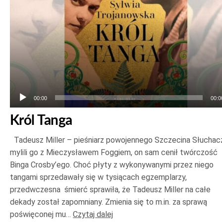
00:00
00:0
Król Tanga
Tadeusz Miller – pieśniarz powojennego Szczecina Słuchac
mylili go z Mieczysławem Foggiem, on sam cenił twórczość
Binga Crosby’ego. Choć płyty z wykonywanymi przez niego
tangami sprzedawały się w tysiącach egzemplarzy,
przedwczesna śmierć sprawiła, że Tadeusz Miller na całe
dekady został zapomniany. Zmienia się to m.in. za sprawą
poświęconej mu…
Czytaj dalej