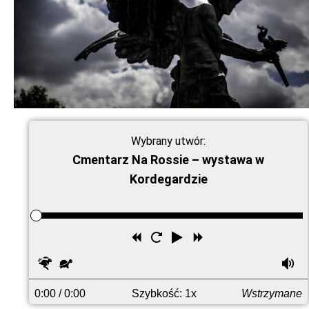
Wybrany utwór:
Cmentarz Na Rossie – wystawa w
Kordegardzie
Przewiń
Uruchom
Odtwórz
Przewiń
wstecz
ponownie
do
Szybciej
Wolniej
G
przodu
0:00
/ 0:00
Szybkość: 1x
Wstrzymane