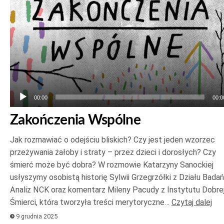
00:00
00:0
Zakończenia Wspólne
Jak rozmawiać o odejściu bliskich? Czy jest jeden wzorzec
przeżywania żałoby i straty – przez dzieci i dorosłych? Czy
śmierć może być dobra? W rozmowie Katarzyny Sanockiej
usłyszymy osobistą historię Sylwii Grzegrzółki z Działu Badań
Analiz NCK oraz komentarz Mileny Pacudy z Instytutu Dobre
Śmierci, która tworzyła treści merytoryczne…
Czytaj dalej
9 grudnia 2025