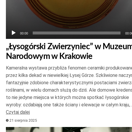
00:00
00:0
„Łysogórski Zwierzyniec” w Muzeu
Narodowym w Krakowie
Kameralna wystawa przybliża fenomen ceramiki produkowan
przez kilka dekad w niewielkiej Łysej Górze. Szkliwione naczy
fantazyjnie zdobione charakterystycznymi postaciami zwierzą
roślinami, w wielu domach służą do dziś. Ale domowe kreden
to nie jedyne miejsca w których można spotkać łysogórskie
wyroby: ozdabiają one także ściany i elewacje w całym kraju,
Czytaj dalej
21 sierpnia 2025
Odtwarzacz