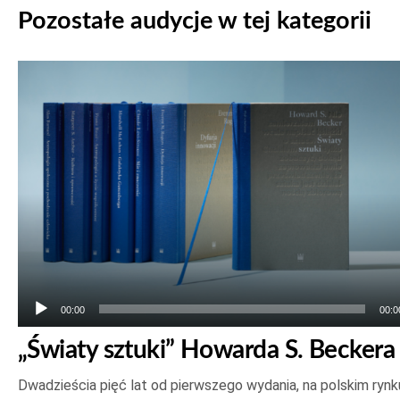
Pozostałe audycje w tej kategorii
Odtwarzacz
plików
dźwiękowych
00:00
00:0
„Światy sztuki” Howarda S. Beckera
Dwadzieścia pięć lat od pierwszego wydania, na polskim rynk