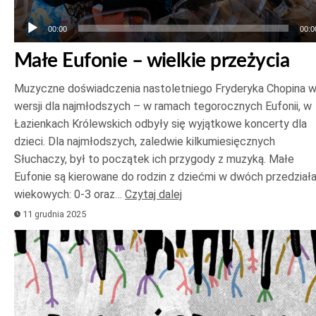
00:00
00:0
Małe Eufonie – wielkie przeżycia
Muzyczne doświadczenia nastoletniego Fryderyka Chopina 
wersji dla najmłodszych – w ramach tegorocznych Eufonii, w
Łazienkach Królewskich odbyły się wyjątkowe koncerty dla
dzieci. Dla najmłodszych, zaledwie kilkumiesięcznych
Słuchaczy, był to początek ich przygody z muzyką. Małe
Eufonie są kierowane do rodzin z dziećmi w dwóch przedział
wiekowych: 0-3 oraz…
Czytaj dalej
11 grudnia 2025
Odtwarzacz
plików
dźwiękowych