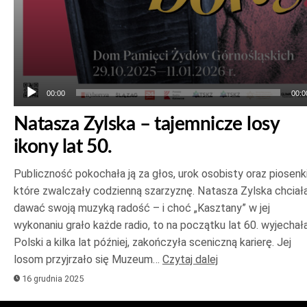
00:00
00:0
Natasza Zylska – tajemnicze losy
ikony lat 50.
Publiczność pokochała ją za głos, urok osobisty oraz piosenki
które zwalczały codzienną szarzyznę. Natasza Zylska chciał
dawać swoją muzyką radość – i choć „Kasztany” w jej
wykonaniu grało każde radio, to na początku lat 60. wyjechał
Polski a kilka lat później, zakończyła sceniczną karierę. Jej
losom przyjrzało się Muzeum…
Czytaj dalej
16 grudnia 2025