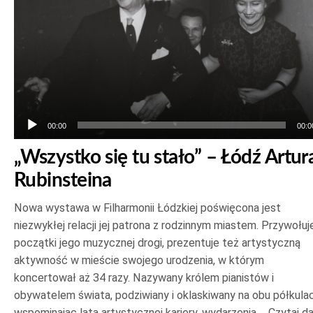
00:00
00:0
„Wszystko się tu stało” – Łódź Artur
Rubinsteina
Nowa wystawa w Filharmonii Łódzkiej poświęcona jest
niezwykłej relacji jej patrona z rodzinnym miastem. Przywołuj
początki jego muzycznej drogi, prezentuje też artystyczną
aktywność w mieście swojego urodzenia, w którym
koncertował aż 34 razy. Nazywany królem pianistów i
obywatelem świata, podziwiany i oklaskiwany na obu półkulac
wspominając lata artystycznej kariery, wydarzenia,…
Czytaj da