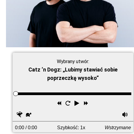
Wybrany utwór:
Catz ‘n Dogz: „Lubimy stawiać sobie
poprzeczkę wysoko”
Przewiń
Uruchom
Odtwórz
Przewiń
wstecz
ponownie
do
Szybciej
Wolniej
G
przodu
0:00
/ 0:00
Szybkość: 1x
Wstrzymane