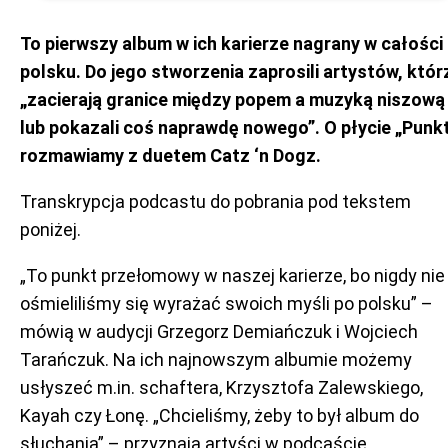
To pierwszy album w ich karierze nagrany w całości
polsku. Do jego stworzenia zaprosili artystów, któr
„zacierają granice między popem a muzyką niszową
lub pokazali coś naprawdę nowego”. O płycie „Punk
rozmawiamy z duetem Catz ‘n Dogz.
Transkrypcja podcastu do pobrania pod tekstem
poniżej.
„To punkt przełomowy w naszej karierze, bo nigdy nie
ośmieliliśmy się wyrażać swoich myśli po polsku” –
mówią w audycji Grzegorz Demiańczuk i Wojciech
Tarańczuk. Na ich najnowszym albumie możemy
usłyszeć m.in. schaftera, Krzysztofa Zalewskiego,
Kayah czy Łonę. „Chcieliśmy, żeby to był album do
słuchania” – przyznają artyści w podcaście.