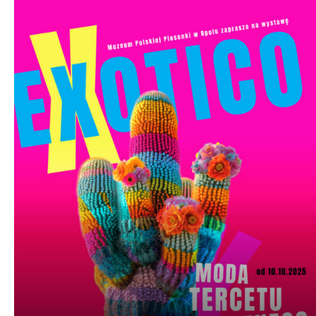
Odtwarzacz
plików
dźwiękowych