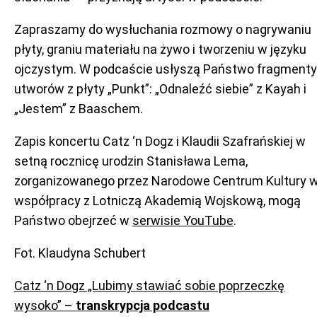
Zapraszamy do wysłuchania rozmowy o nagrywaniu
płyty, graniu materiału na żywo i tworzeniu w języku
ojczystym. W podcaście usłyszą Państwo fragmenty
utworów z płyty „Punkt”: „Odnaleźć siebie” z Kayah i
„Jestem” z Baaschem.
Zapis koncertu Catz ‘n Dogz i Klaudii Szafrańskiej w
setną rocznicę urodzin Stanisława Lema,
zorganizowanego przez Narodowe Centrum Kultury 
współpracy z Lotniczą Akademią Wojskową, mogą
Państwo obejrzeć w
serwisie YouTube
.
Fot. Klaudyna Schubert
Catz ‘n Dogz „Lubimy stawiać sobie poprzeczkę
wysoko” –
transkrypcja podcastu