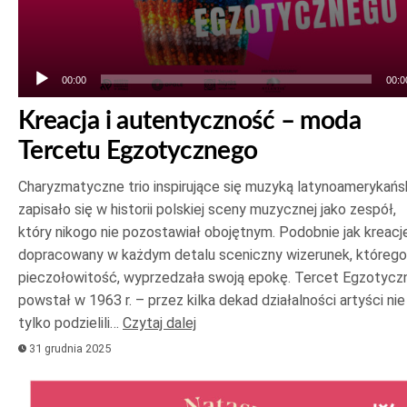
00:00
00:0
Kreacja i autentyczność – moda
Tercetu Egzotycznego
Charyzmatyczne trio inspirujące się muzyką latynoamerykańs
zapisało się w historii polskiej sceny muzycznej jako zespół,
który nikogo nie pozostawiał obojętnym. Podobnie jak kreacje
dopracowany w każdym detalu sceniczny wizerunek, którego
pieczołowitość, wyprzedzała swoją epokę. Tercet Egzotycz
powstał w 1963 r. – przez kilka dekad działalności artyści nie
tylko podzielili…
Czytaj dalej
31 grudnia 2025
Odtwarzacz
plików