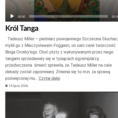
00:00
00:0
Król Tanga
Tadeusz Miller – pieśniarz powojennego Szczecina Słuchac
mylili go z Mieczysławem Foggiem, on sam cenił twórczość
Binga Crosby’ego. Choć płyty z wykonywanymi przez niego
tangami sprzedawały się w tysiącach egzemplarzy,
przedwczesna śmierć sprawiła, że Tadeusz Miller na całe
dekady został zapomniany. Zmienia się to m.in. za sprawą
poświęconej mu…
Czytaj dalej
14 lipca 2026
Odtwarzacz
plików
dźwiękowych