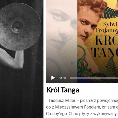
00:00
Król Tanga
Tadeusz Miller – pieśniarz powojenne
go z Mieczysławem Foggiem, on sam c
Crosby’ego. Choć płyty z wykonywanym