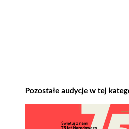
Pozostałe audycje w tej katego
Odtwarzacz
plików
dźwiękowych