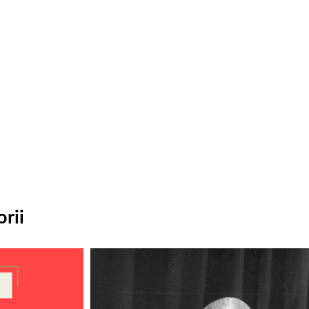
rii
Odtwarzacz
plików
dźwiękowych