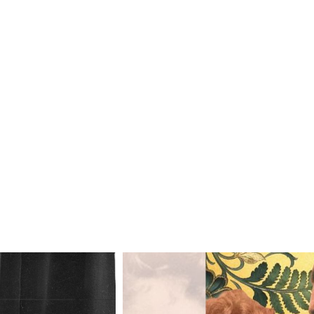
Odtwarzacz
plików
dźwiękowych