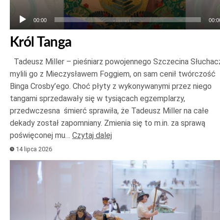
00:00
00:0
Król Tanga
Tadeusz Miller – pieśniarz powojennego Szczecina Słuchac
mylili go z Mieczysławem Foggiem, on sam cenił twórczość
Binga Crosby’ego. Choć płyty z wykonywanymi przez niego
tangami sprzedawały się w tysiącach egzemplarzy,
przedwczesna śmierć sprawiła, że Tadeusz Miller na całe
dekady został zapomniany. Zmienia się to m.in. za sprawą
poświęconej mu…
Czytaj dalej
14 lipca 2026
Odtwarzacz
plików
dźwiękowych