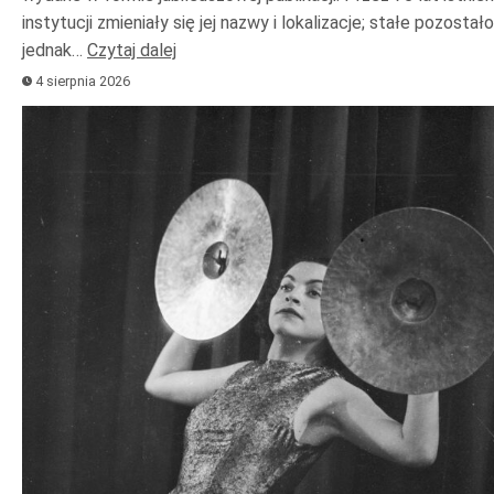
instytucji zmieniały się jej nazwy i lokalizacje; stałe pozostało
jednak…
Czytaj dalej
4 sierpnia 2026
Odtwarzacz
plików
dźwiękowych