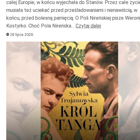
całej Europie, w końcu wyjechała do Stanów. Przez całe życi
musiała też uciekać przed prześladowaniami i nienawiścią, w
końcu, przed bolesną pamięcią. O Poli Nireńskiej pisze Weron
Kostyrko. Choć Pola Nireńska…
Czytaj dalej
28 lipca 2026
Odtwarzacz
plików
dźwiękowych