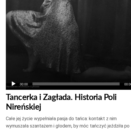
00:00
00:0
Tancerka i Zagłada. Historia Poli
Nireńskiej
Całe jej życie wypełniała pasja do tańca: kontakt z nim
wymuszała szantażem i głodem, by móc tańczyć jeździła po