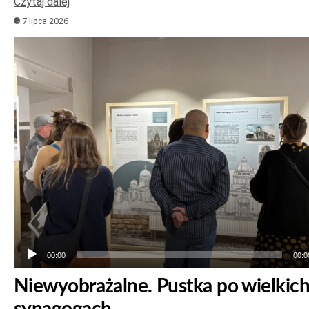
Czytaj dalej
7 lipca 2026
Odtwarzacz
plików
dźwiękowych
00:00
00:0
Niewyobrażalne. Pustka po wielkic
synagogach