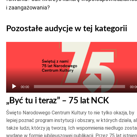
i zaangażowania?
Pozostałe audycje w tej kategorii
Odtwarzacz
plików
dźwiękowych
00:00
00:0
„Być tu i teraz” – 75 lat NCK
Święto Narodowego Centrum Kultury to nie tylko okazja, by
lepiej poznać program instytucji i obszary, w których działa, a
także ludzi, którzy ją tworzą. Ich wspomnienia niedługo zost
wydane w formie jubileuszowej publikacji. Przez 75 lat istnien