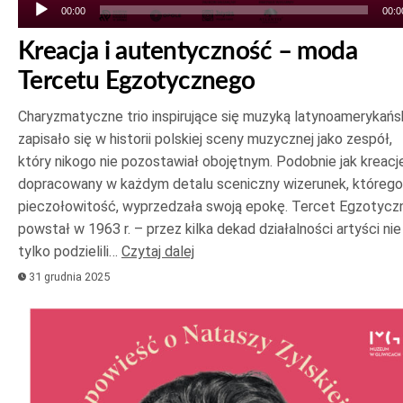
00:00
00:0
Kreacja i autentyczność – moda
Tercetu Egzotycznego
Charyzmatyczne trio inspirujące się muzyką latynoamerykańs
zapisało się w historii polskiej sceny muzycznej jako zespół,
który nikogo nie pozostawiał obojętnym. Podobnie jak kreacje
dopracowany w każdym detalu sceniczny wizerunek, którego
pieczołowitość, wyprzedzała swoją epokę. Tercet Egzotycz
powstał w 1963 r. – przez kilka dekad działalności artyści nie
tylko podzielili…
Czytaj dalej
31 grudnia 2025
Odtwarzacz
plików
dźwiękowych