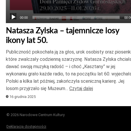
00:00
00:0
Natasza Zylska – tajemnicze losy
ikony lat 50.
Publiczność pokochała ją za głos, urok osobisty oraz piosenki
które zwalczały codzienną szarzyznę. Natasza Zylska chciał
dawać swoją muzyką radość – i choć „Kasztany” w jej
wykonaniu grało każde radio, to na początku lat 60. wyjechał
Polski a kilka lat później, zakończyła sceniczną karierę. Jej
losom przyjrzało się Muzeum…
Czytaj dalej
16 grudnia 2025
© 2026 Narodowe Centrum Kultury
Deklaracja dostępności