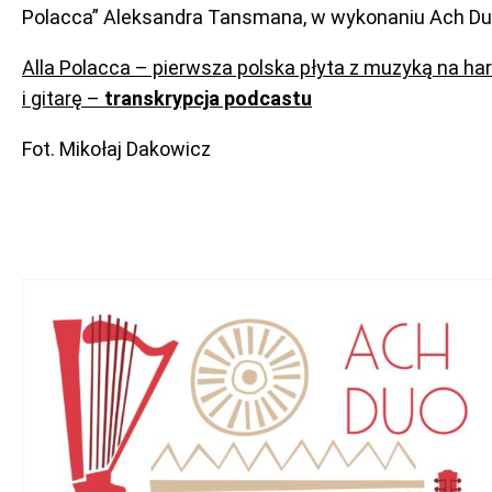
Polacca” Aleksandra Tansmana, w wykonaniu Ach Du
Alla Polacca – pierwsza polska płyta z muzyką na ha
i gitarę –
transkrypcja podcastu
Fot. Mikołaj Dakowicz