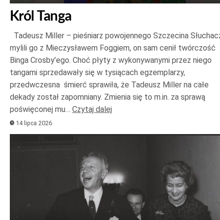
Król Tanga
Tadeusz Miller – pieśniarz powojennego Szczecina Słuchac
mylili go z Mieczysławem Foggiem, on sam cenił twórczość
Binga Crosby’ego. Choć płyty z wykonywanymi przez niego
tangami sprzedawały się w tysiącach egzemplarzy,
przedwczesna śmierć sprawiła, że Tadeusz Miller na całe
dekady został zapomniany. Zmienia się to m.in. za sprawą
poświęconej mu…
Czytaj dalej
14 lipca 2026
Odtwarzacz
plików
dźwiękowych