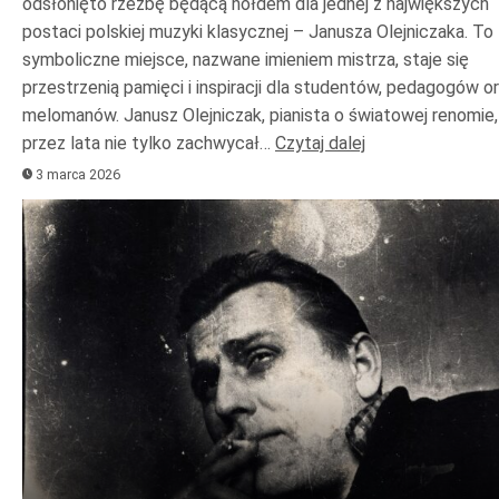
odsłonięto rzeźbę będącą hołdem dla jednej z największych
postaci polskiej muzyki klasycznej – Janusza Olejniczaka. To
symboliczne miejsce, nazwane imieniem mistrza, staje się
przestrzenią pamięci i inspiracji dla studentów, pedagogów o
melomanów. Janusz Olejniczak, pianista o światowej renomie,
przez lata nie tylko zachwycał…
Czytaj dalej
3 marca 2026
Odtwarzacz
plików
dźwiękowych