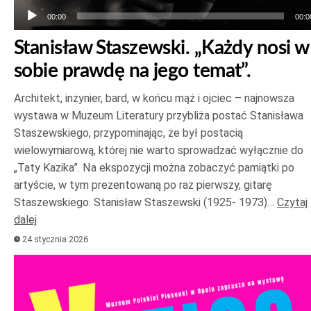
00:00
00:0
Stanisław Staszewski. „Każdy nosi w
sobie prawdę na jego temat”.
Architekt, inżynier, bard, w końcu mąż i ojciec – najnowsza
wystawa w Muzeum Literatury przybliża postać Stanisława
Staszewskiego, przypominając, że był postacią
wielowymiarową, której nie warto sprowadzać wyłącznie do
„Taty Kazika”. Na ekspozycji można zobaczyć pamiątki po
artyście, w tym prezentowaną po raz pierwszy, gitarę
Staszewskiego. Stanisław Staszewski (1925- 1973)…
Czytaj
dalej
24 stycznia 2026
Odtwarzacz
plików
dźwiękowych