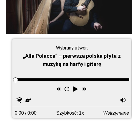
Wybrany utwór:
„Alla Polacca” – pierwsza polska płyta z
muzyką na harfę i gitarę
Przewiń
Uruchom
Odtwórz
Przewiń
wstecz
ponownie
do
Szybciej
Wolniej
G
przodu
0:00
/ 0:00
Szybkość: 1x
Wstrzymane