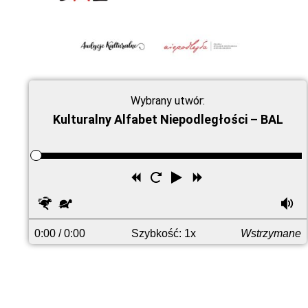
Wybrany utwór:
Kulturalny Alfabet Niepodległości – BAL
Przewiń
Uruchom
Odtwórz
Przewiń
wstecz
ponownie
do
Szybciej
Wolniej
G
przodu
0:00
/ 0:00
Szybkość: 1x
Wstrzymane