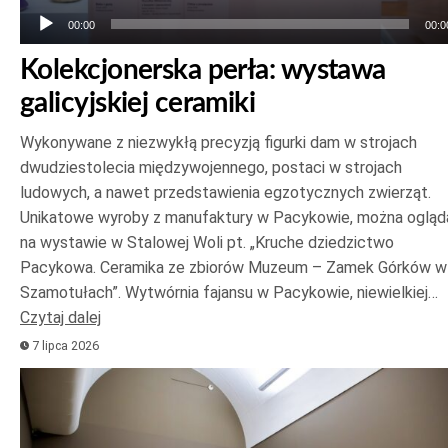
00:00
00:0
Kolekcjonerska perła: wystawa
galicyjskiej ceramiki
Wykonywane z niezwykłą precyzją figurki dam w strojach
dwudziestolecia międzywojennego, postaci w strojach
ludowych, a nawet przedstawienia egzotycznych zwierząt.
Unikatowe wyroby z manufaktury w Pacykowie, można ogląd
na wystawie w Stalowej Woli pt. „Kruche dziedzictwo
Pacykowa. Ceramika ze zbiorów Muzeum – Zamek Górków w
Szamotułach”. Wytwórnia fajansu w Pacykowie, niewielkiej…
Czytaj dalej
7 lipca 2026
Odtwarzacz
plików
dźwiękowych