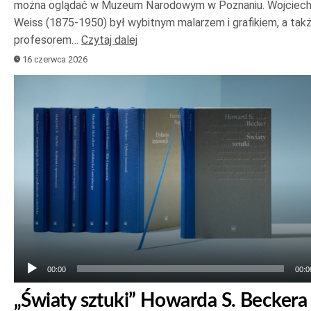
można oglądać w Muzeum Narodowym w Poznaniu. Wojciec
Weiss (1875-1950) był wybitnym malarzem i grafikiem, a tak
profesorem…
Czytaj dalej
16 czerwca 2026
Odtwarzacz
plików
dźwiękowych
00:00
00:0
„Światy sztuki” Howarda S. Beckera