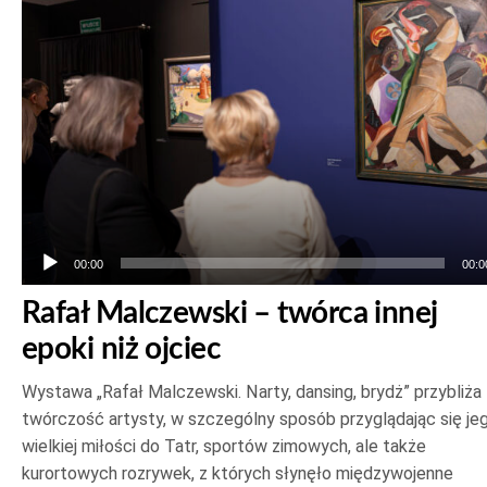
plików
dźwiękowych
00:00
00:0
Rafał Malczewski – twórca innej
epoki niż ojciec
Wystawa „Rafał Malczewski. Narty, dansing, brydż” przybliża
twórczość artysty, w szczególny sposób przyglądając się je
wielkiej miłości do Tatr, sportów zimowych, ale także
kurortowych rozrywek, z których słynęło międzywojenne