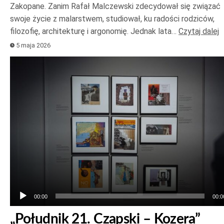
Zakopane. Zanim Rafał Malczewski zdecydował się związać
swoje życie z malarstwem, studiował, ku radości rodziców,
filozofię, architekturę i argonomię. Jednak lata…
Czytaj dalej
5 maja 2026
Odtwarzacz
plików
dźwiękowych
00:00
00:0
„Południk 21. Czapski – Kozera”