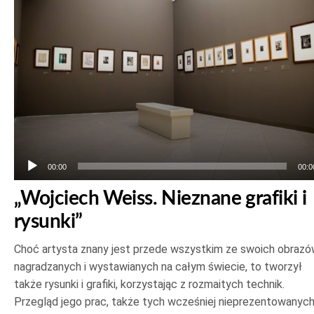
00:00
00:0
„Wojciech Weiss. Nieznane grafiki i
rysunki”
Choć artysta znany jest przede wszystkim ze swoich obrazó
nagradzanych i wystawianych na całym świecie, to tworzył
także rysunki i grafiki, korzystając z rozmaitych technik.
Przegląd jego prac, także tych wcześniej nieprezentowanych