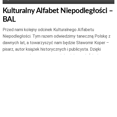
Kulturalny Alfabet Niepodległości –
BAL
Przed nami kolejny odcinek Kulturalnego Alfabetu
Niepodległości. Tym razem odwiedzimy taneczną Polskę z
dawnych lat, a towarzyszyć nam będzie Sławomir Koper –
pisarz, autor książek historycznych i publicysta. Dzięki
naszemu rozmówcy poznamy wiele ciekawych faktów z
życia towarzyskiego elit społecznych, dowiemy…
Czytaj dalej
14 czerwca 2018