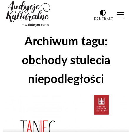
KONTRAST
Archiwum tagu:
obchody stulecia
niepodległości
Odtwarzacz
plików
dźwiękowych