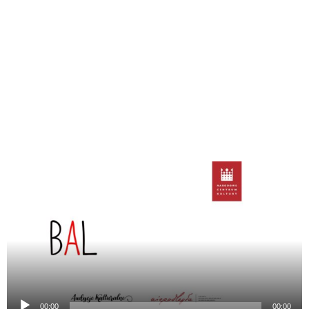
Odtwarzacz
plików
dźwiękowych
00:00
00:00