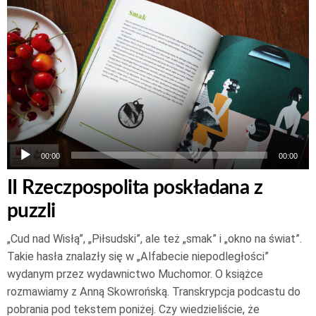
Odtwarzacz
plików
dźwiękowych
00:00
00:00
II Rzeczpospolita poskładana z
puzzli
„Cud nad Wisłą”, „Piłsudski”, ale też „smak” i „okno na świat”.
Takie hasła znalazły się w „Alfabecie niepodległości”
wydanym przez wydawnictwo Muchomor. O książce
rozmawiamy z Anną Skowrońską. Transkrypcja podcastu do
pobrania pod tekstem poniżej. Czy wiedzieliście, że