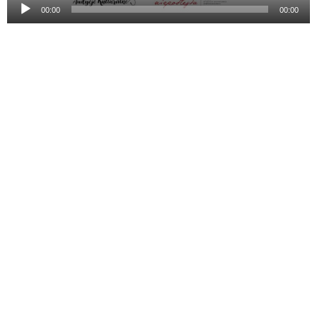
00:00
00:00
Kulturalny Alfabet Niepodległości –
AWANGARDA
Zgodnie z naszymi zapowiedziami zapraszamy na pierwszy
odcinek nowego cyklu pt. „Kulturalny Alfabet
Niepodległości”. Podróż przez sto lat polskiej kultury
rozpoczniemy od wysłuchania audycji „Awangarda”. Piotr
Rypson, polski historyk sztuki, literaturoznawca, autor wielu
książek i zastępca dyrektora Muzeum Narodowego…
Czytaj
dalej
7 czerwca 2018
© 2026 Narodowe Centrum Kultury