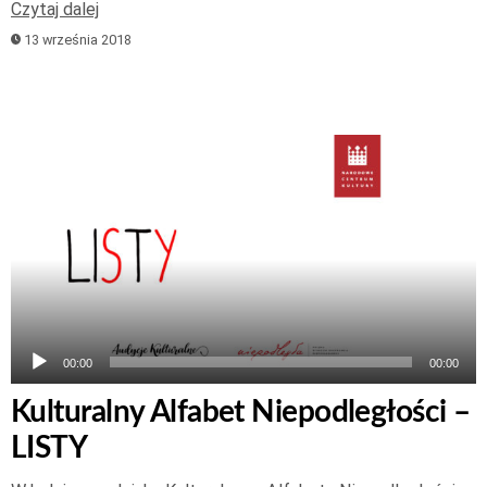
Czytaj dalej
13 września 2018
Odtwarzacz
plików
dźwiękowych
00:00
00:00
Kulturalny Alfabet Niepodległości –
LISTY