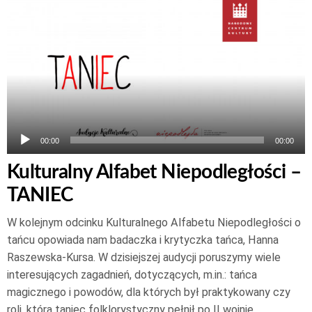
Odtwarzacz
plików
dźwiękowych
00:00
00:00
Kulturalny Alfabet Niepodległości –
TANIEC
W kolejnym odcinku Kulturalnego Alfabetu Niepodległości o
tańcu opowiada nam badaczka i krytyczka tańca, Hanna
Raszewska-Kursa. W dzisiejszej audycji poruszymy wiele
interesujących zagadnień, dotyczących, m.in.: tańca
magicznego i powodów, dla których był praktykowany czy
roli, którą taniec folklorystyczny pełnił po II wojnie