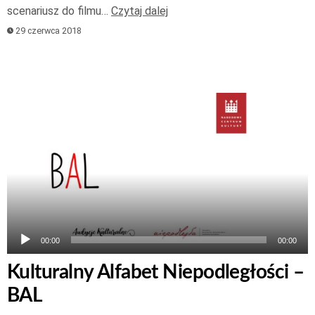
scenariusz do filmu…
Czytaj dalej
29 czerwca 2018
Odtwarzacz
plików
dźwiękowych
00:00
00:00
Kulturalny Alfabet Niepodległości –
BAL