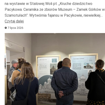
na wystawie w Stalowej Woli pt. „Kruche dziedzictwo
Pacykowa. Ceramika ze zbiorów Muzeum – Zamek Górków w
Szamotułach”. Wytwórnia fajansu w Pacykowie, niewielkiej…
Czytaj dalej
7 lipca 2026
Odtwarzacz
plików
dźwiękowych