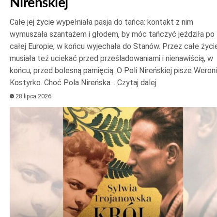
Nireńskiej
Całe jej życie wypełniała pasja do tańca: kontakt z nim
wymuszała szantażem i głodem, by móc tańczyć jeździła po
całej Europie, w końcu wyjechała do Stanów. Przez całe życi
musiała też uciekać przed prześladowaniami i nienawiścią, w
końcu, przed bolesną pamięcią. O Poli Nireńskiej pisze Weron
Kostyrko. Choć Pola Nireńska…
Czytaj dalej
28 lipca 2026
Odtwarzacz
plików
dźwiękowych