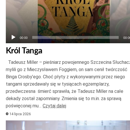
00:00
00:0
Król Tanga
Tadeusz Miller – pieśniarz powojennego Szczecina Słuchac
mylili go z Mieczysławem Foggiem, on sam cenił twórczość
Binga Crosby’ego. Choć płyty z wykonywanymi przez niego
tangami sprzedawały się w tysiącach egzemplarzy,
przedwczesna śmierć sprawiła, że Tadeusz Miller na całe
dekady został zapomniany. Zmienia się to m.in. za sprawą
poświęconej mu…
Czytaj dalej
14 lipca 2026
Odtwarzacz