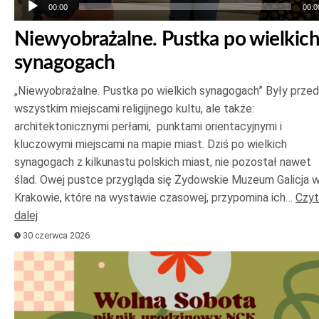
00:00
00:0
Niewyobrażalne. Pustka po wielkic
synagogach
„Niewyobrażalne. Pustka po wielkich synagogach” Były prze
wszystkim miejscami religijnego kultu, ale także:
architektonicznymi perłami, punktami orientacyjnymi i
kluczowymi miejscami na mapie miast. Dziś po wielkich
synagogach z kilkunastu polskich miast, nie pozostał nawet
ślad. Owej pustce przygląda się Żydowskie Muzeum Galicja 
Krakowie, które na wystawie czasowej, przypomina ich…
Czyt
dalej
30 czerwca 2026
Odtwarzacz
plików
dźwiękowych