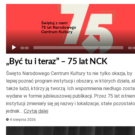
Odtwarzacz
plików
dźwiękowych
00:00
00:0
„Być tu i teraz” – 75 lat NCK
Święto Narodowego Centrum Kultury to nie tylko okazja, by
lepiej poznać program instytucji i obszary, w których działa, a
także ludzi, którzy ją tworzą. Ich wspomnienia niedługo zost
wydane w formie jubileuszowej publikacji. Przez 75 lat istnien
instytucji zmieniały się jej nazwy i lokalizacje; stałe pozostało
jednak…
Czytaj dalej
4 sierpnia 2026
Odtwarzacz