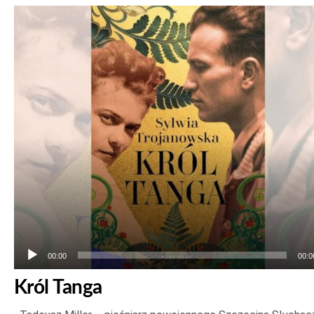
Odtwarzacz
plików
dźwiękowych
00:00
00:0
Król Tanga