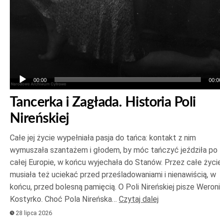
00:00
00:0
Tancerka i Zagłada. Historia Poli
Nireńskiej
Całe jej życie wypełniała pasja do tańca: kontakt z nim
wymuszała szantażem i głodem, by móc tańczyć jeździła po
całej Europie, w końcu wyjechała do Stanów. Przez całe życi
musiała też uciekać przed prześladowaniami i nienawiścią, w
końcu, przed bolesną pamięcią. O Poli Nireńskiej pisze Weron
Kostyrko. Choć Pola Nireńska…
Czytaj dalej
28 lipca 2026