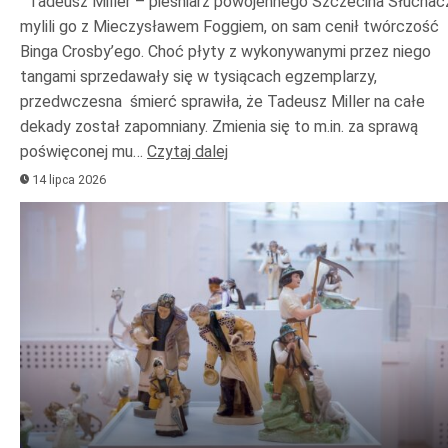
Tadeusz Miller – pieśniarz powojennego Szczecina Słuchac
mylili go z Mieczysławem Foggiem, on sam cenił twórczość
Binga Crosby’ego. Choć płyty z wykonywanymi przez niego
tangami sprzedawały się w tysiącach egzemplarzy,
przedwczesna śmierć sprawiła, że Tadeusz Miller na całe
dekady został zapomniany. Zmienia się to m.in. za sprawą
poświęconej mu…
Czytaj dalej
14 lipca 2026
Odtwarzacz
plików
dźwiękowych