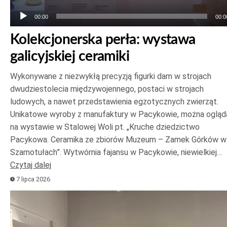
00:00
00:0
Kolekcjonerska perła: wystawa
galicyjskiej ceramiki
Wykonywane z niezwykłą precyzją figurki dam w strojach
dwudziestolecia międzywojennego, postaci w strojach
ludowych, a nawet przedstawienia egzotycznych zwierząt.
Unikatowe wyroby z manufaktury w Pacykowie, można ogląd
na wystawie w Stalowej Woli pt. „Kruche dziedzictwo
Pacykowa. Ceramika ze zbiorów Muzeum – Zamek Górków w
Szamotułach”. Wytwórnia fajansu w Pacykowie, niewielkiej…
Czytaj dalej
7 lipca 2026
Odtwarzacz
plików
dźwiękowych