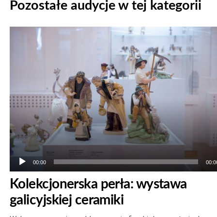
Pozostałe audycje w tej kategorii
Odtwarzacz
plików
dźwiękowych
00:00
00:0
Kolekcjonerska perła: wystawa
galicyjskiej ceramiki