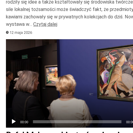
rodziły się idee a także kształtowały się środowiska twórcze
sile lokalnej tożsamości może świadczyć fakt, że przedmioty
kawiarni zachowały się w prywatnych kolekcjach do dziś. No
wystawa w…
Czytaj dalej
12 maja 2026
Odtwarzacz
plików
dźwiękowych
00:00
00:0