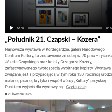
00:00
00:0
„Południk 21. Czapski – Kozera”
Najnowsza wystawa w Kordegardzie, galerii Narodowego
Centrum Kultury, to zestawienie ze sobą aż 70 prac – rysun
Józefa Czapskiego oraz kolaży Grzegorza Kozery,
zafascynowanego twórczością wybitnego kapisty. Wystawa
związana jest z przypadającą w tym roku 130. rocznicą urodzi
malarza, pisarza, krytyka i współtwórcy „Kultury” paryskiej.
Punktem wyjścia dla wystawy są…
Czytaj dalej
28 kwietnia 2026
Odtwarzacz
plików