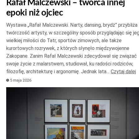
Rafał Malczewski – twórca innej
epoki niż ojciec
Wystawa „Rafał Malczewski. Narty, dansing, brydż” przybliża
twórczość artysty, w szczególny sposób przyglądając się je
wielkiej miłości do Tatr, sportów zimowych, ale także
kurortowych rozrywek, z których słynęło międzywojenne
Zakopane. Zanim Rafał Malczewski zdecydował się związać
swoje życie z malarstwem, studiował, ku radości rodziców,
filozofię, architekturę i argonomię. Jednak lata…
Czytaj dalej
5 maja 2026
Odtwarzacz
plików
dźwiękowych