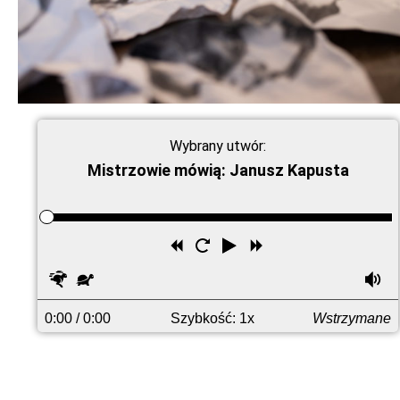
Wybrany utwór:
Mistrzowie mówią: Janusz Kapusta
Przewiń
Uruchom
Odtwórz
Przewiń
wstecz
ponownie
do
Szybciej
Wolniej
G
przodu
0:00
/ 0:00
Szybkość: 1x
Wstrzymane