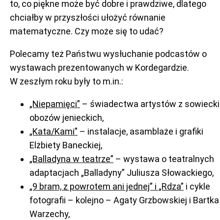
to, co piękne może być dobre i prawdziwe, dlatego
chciałby w przyszłości ułożyć równanie
matematyczne. Czy może się to udać?
Polecamy też Państwu wysłuchanie podcastów o
wystawach prezentowanych w Kordegardzie.
W zeszłym roku były to m.in.:
„Niepamięci”
– świadectwa artystów z sowieck
obozów jenieckich,
„Kata/Kami”
– instalacje, asamblaże i grafiki
Elżbiety Baneckiej,
„Balladyna w teatrze”
– wystawa o teatralnych
adaptacjach „Balladyny” Juliusza Słowackiego,
„9 bram, z powrotem ani jednej” i „Rdza”
i cykle
fotografii – kolejno – Agaty Grzbowskiej i Bartka
Warzechy,