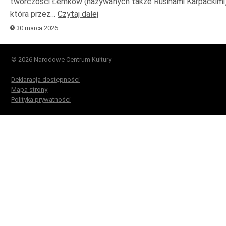
twórczości Łemków (nazywanych także Rusinami Karpackimi)
która przez…
Czytaj dalej
30 marca 2026
© 2026 Narodowe Centrum Kultury
Deklaracja dostępności
Mapa strony
Polityka prywatności