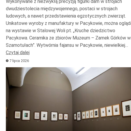
Wykonywane z niezwykłą precyzją figurki dam w strojach
dwudziestolecia międzywojennego, postaci w strojach
ludowych, a nawet przedstawienia egzotycznych zwierząt.
Unikatowe wyroby z manufaktury w Pacykowie, można ogląd
na wystawie w Stalowej Woli pt. „Kruche dziedzictwo
Pacykowa. Ceramika ze zbiorów Muzeum – Zamek Górków w
Szamotułach”. Wytwórnia fajansu w Pacykowie, niewielkiej…
Czytaj dalej
7 lipca 2026
Odtwarzacz
plików
dźwiękowych