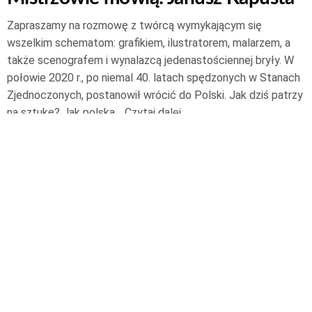
Zapraszamy na rozmowę z twórcą wymykającym się
wszelkim schematom: grafikiem, ilustratorem, malarzem, a
także scenografem i wynalazcą jedenastościennej bryły. W
połowie 2020 r., po niemal 40. latach spędzonych w Stanach
Zjednoczonych, postanowił wrócić do Polski. Jak dziś patrzy
na sztukę? Jak polska…
Czytaj dalej
9 lutego 2021