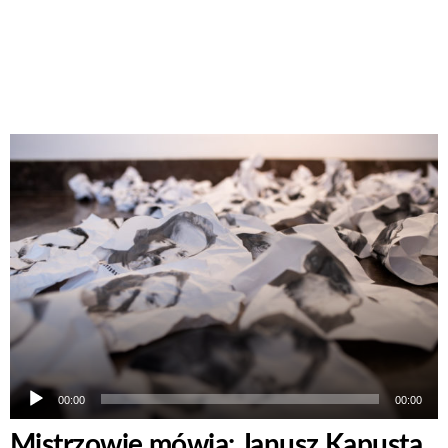
Odtwarzacz
plików
dźwiękowych
00:00
00:00
Mistrzowie mówią: Janusz Kapusta