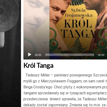
00:00
00:00
Król Tanga
Tadeusz Miller – pieśniarz powojennego Szczec
mylili go z Mieczysławem Foggiem, on sam cenił
Binga Crosby’ego. Choć płyty z wykonywanymi pr
tangami sprzedawały się w tysiącach egzemplarzy
przedwczesna śmierć sprawiła, że Tadeusz Miller
dekady został zapomniany. Zmienia się to m.in. za