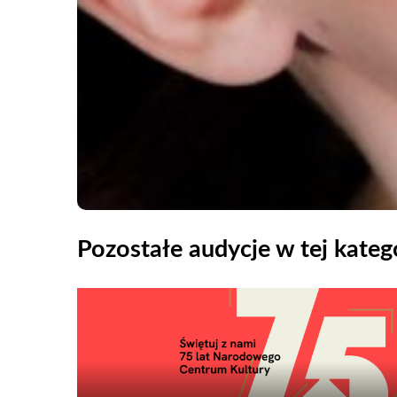
Pozostałe audycje w tej katego
Odtwarzacz
plików
dźwiękowych