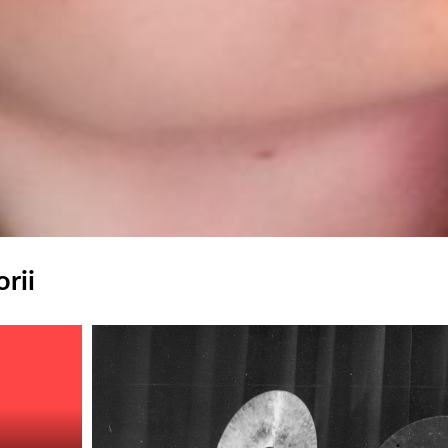
rii
Odtwarzacz
plików
dźwiękowych