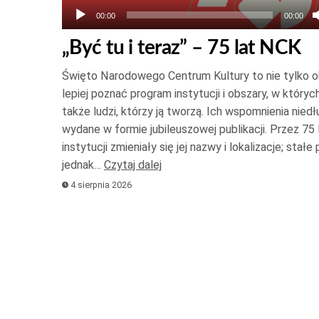
00:00
00:00
„Być tu i teraz” – 75 lat NCK
Święto Narodowego Centrum Kultury to nie tylko ok
lepiej poznać program instytucji i obszary, w których
także ludzi, którzy ją tworzą. Ich wspomnienia nied
wydane w formie jubileuszowej publikacji. Przez 75 l
instytucji zmieniały się jej nazwy i lokalizacje; stał
jednak…
Czytaj dalej
4 sierpnia 2026