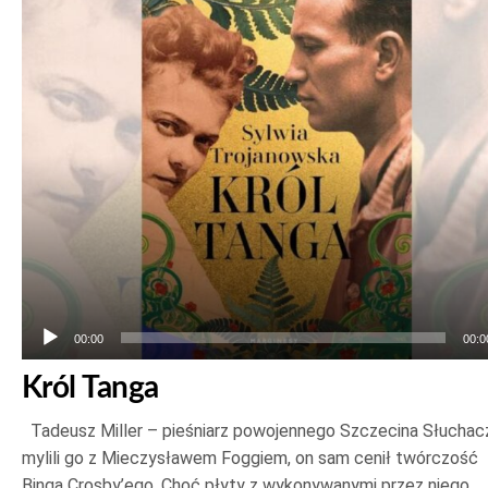
dźwiękowych
00:00
00:0
Król Tanga
Tadeusz Miller – pieśniarz powojennego Szczecina Słuchac
mylili go z Mieczysławem Foggiem, on sam cenił twórczość
Binga Crosby’ego. Choć płyty z wykonywanymi przez niego