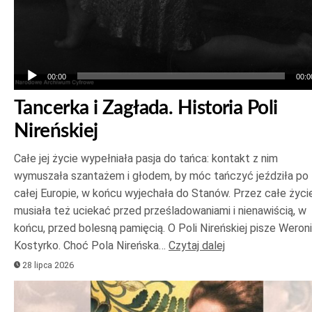
00:00
00:0
Tancerka i Zagłada. Historia Poli
Nireńskiej
Całe jej życie wypełniała pasja do tańca: kontakt z nim
wymuszała szantażem i głodem, by móc tańczyć jeździła po
całej Europie, w końcu wyjechała do Stanów. Przez całe życi
musiała też uciekać przed prześladowaniami i nienawiścią, w
końcu, przed bolesną pamięcią. O Poli Nireńskiej pisze Weron
Kostyrko. Choć Pola Nireńska…
Czytaj dalej
28 lipca 2026
Odtwarzacz
plików