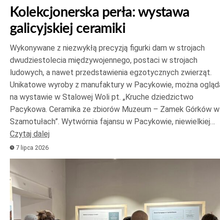
Kolekcjonerska perła: wystawa
galicyjskiej ceramiki
Wykonywane z niezwykłą precyzją figurki dam w strojach
dwudziestolecia międzywojennego, postaci w strojach
ludowych, a nawet przedstawienia egzotycznych zwierząt.
Unikatowe wyroby z manufaktury w Pacykowie, można ogląd
na wystawie w Stalowej Woli pt. „Kruche dziedzictwo
Pacykowa. Ceramika ze zbiorów Muzeum – Zamek Górków w
Szamotułach”. Wytwórnia fajansu w Pacykowie, niewielkiej…
Czytaj dalej
7 lipca 2026
Odtwarzacz
plików
dźwiękowych