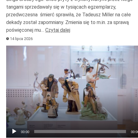
tangami sprzedawały się w tysiącach egzemplarzy,
przedwczesna śmierć sprawiła, że Tadeusz Miller na całe
dekady został zapomniany. Zmienia się to m.in. za sprawą
poświęconej mu…
Czytaj dalej
14 lipca 2026
Odtwarzacz
plików
dźwiękowych
00:00
00:0