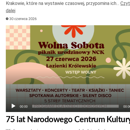
Krakowie, które na wystawie czasowej, przypomina ich…
Czyt
dalej
30 czerwca 2026
Odtwarzacz
plików
dźwiękowych
00:00
00:0
75 lat Narodowego Centrum Kultur