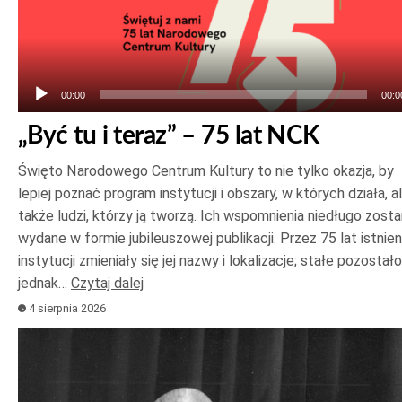
dźwiękowych
00:00
00:0
„Być tu i teraz” – 75 lat NCK
Święto Narodowego Centrum Kultury to nie tylko okazja, by
lepiej poznać program instytucji i obszary, w których działa, a
także ludzi, którzy ją tworzą. Ich wspomnienia niedługo zost
wydane w formie jubileuszowej publikacji. Przez 75 lat istnien
instytucji zmieniały się jej nazwy i lokalizacje; stałe pozostało
jednak…
Czytaj dalej
4 sierpnia 2026
Odtwarzacz
plików
dźwiękowych