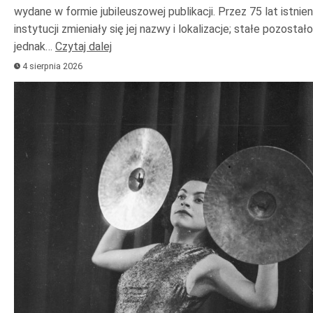
wydane w formie jubileuszowej publikacji. Przez 75 lat istnien
instytucji zmieniały się jej nazwy i lokalizacje; stałe pozostało
jednak…
Czytaj dalej
4 sierpnia 2026
Odtwarzacz
plików
dźwiękowych