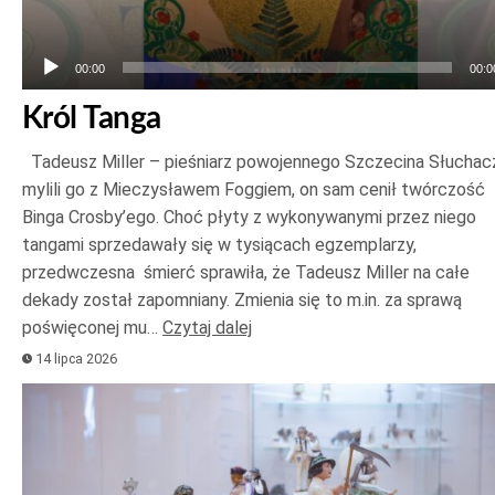
00:00
00:0
Król Tanga
Tadeusz Miller – pieśniarz powojennego Szczecina Słuchac
mylili go z Mieczysławem Foggiem, on sam cenił twórczość
Binga Crosby’ego. Choć płyty z wykonywanymi przez niego
tangami sprzedawały się w tysiącach egzemplarzy,
przedwczesna śmierć sprawiła, że Tadeusz Miller na całe
dekady został zapomniany. Zmienia się to m.in. za sprawą
poświęconej mu…
Czytaj dalej
14 lipca 2026
Odtwarzacz
plików
dźwiękowych