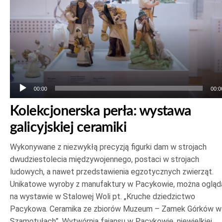
00:00
00:0
Kolekcjonerska perła: wystawa
galicyjskiej ceramiki
Wykonywane z niezwykłą precyzją figurki dam w strojach
dwudziestolecia międzywojennego, postaci w strojach
ludowych, a nawet przedstawienia egzotycznych zwierząt.
Unikatowe wyroby z manufaktury w Pacykowie, można ogląd
na wystawie w Stalowej Woli pt. „Kruche dziedzictwo
Pacykowa. Ceramika ze zbiorów Muzeum – Zamek Górków w
Szamotułach”. Wytwórnia fajansu w Pacykowie, niewielkiej…