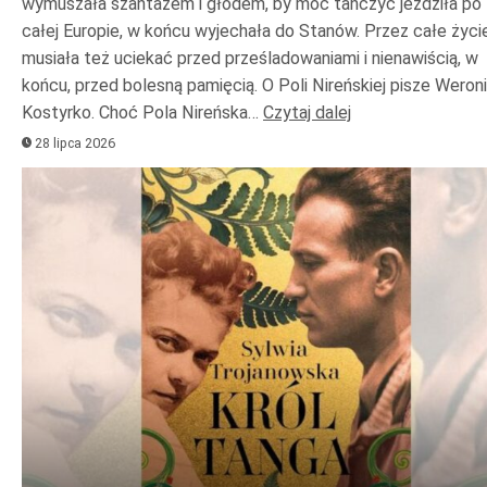
wymuszała szantażem i głodem, by móc tańczyć jeździła po
całej Europie, w końcu wyjechała do Stanów. Przez całe życi
musiała też uciekać przed prześladowaniami i nienawiścią, w
końcu, przed bolesną pamięcią. O Poli Nireńskiej pisze Weron
Kostyrko. Choć Pola Nireńska…
Czytaj dalej
28 lipca 2026
Odtwarzacz
plików
dźwiękowych