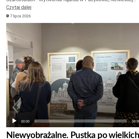
Czytaj dalej
7 lipca 2026
Odtwarzacz
plików
dźwiękowych
00:00
00:0
Niewyobrażalne. Pustka po wielkic