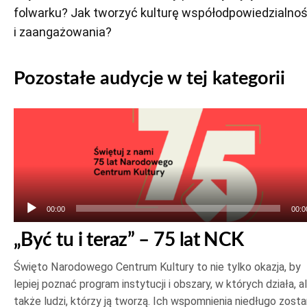
folwarku? Jak tworzyć kulturę współodpowiedzialnoś
i zaangażowania?
Pozostałe audycje w tej kategorii
Odtwarzacz
plików
dźwiękowych
00:00
00:0
„Być tu i teraz” – 75 lat NCK
Święto Narodowego Centrum Kultury to nie tylko okazja, by
lepiej poznać program instytucji i obszary, w których działa, a
także ludzi, którzy ją tworzą. Ich wspomnienia niedługo zost