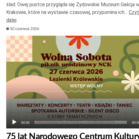
ślad. Owej pustce przygląda się Żydowskie Muzeum Galicja 
Krakowie, które na wystawie czasowej, przypomina ich…
Czyt
dalej
30 czerwca 2026
Odtwarzacz
plików
dźwiękowych
00:00
00:0
75 lat Narodowego Centrum Kultur