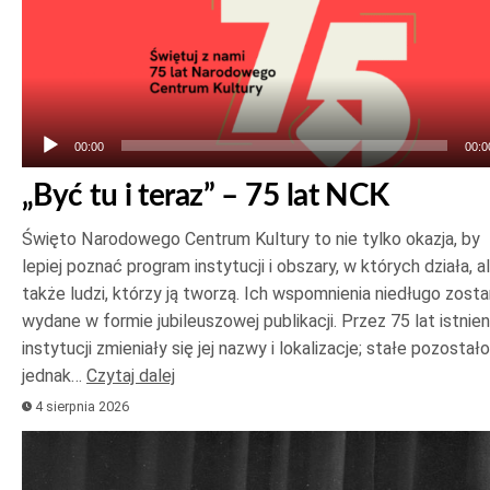
Odtwarzacz
plików
dźwiękowych
00:00
00:0
„Być tu i teraz” – 75 lat NCK
Święto Narodowego Centrum Kultury to nie tylko okazja, by
lepiej poznać program instytucji i obszary, w których działa, a
także ludzi, którzy ją tworzą. Ich wspomnienia niedługo zost
wydane w formie jubileuszowej publikacji. Przez 75 lat istnien
instytucji zmieniały się jej nazwy i lokalizacje; stałe pozostało
jednak…
Czytaj dalej
4 sierpnia 2026
Odtwarzacz
plików