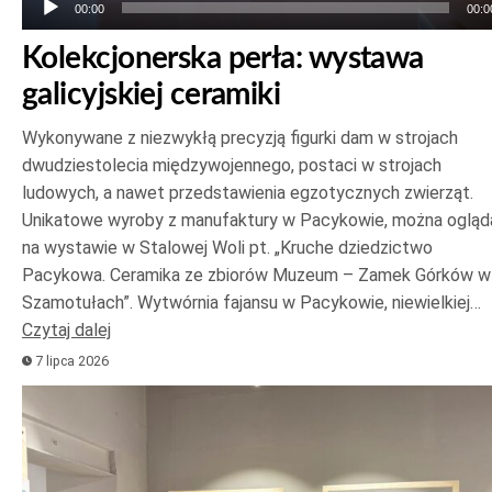
00:00
00:0
Kolekcjonerska perła: wystawa
galicyjskiej ceramiki
Wykonywane z niezwykłą precyzją figurki dam w strojach
dwudziestolecia międzywojennego, postaci w strojach
ludowych, a nawet przedstawienia egzotycznych zwierząt.
Unikatowe wyroby z manufaktury w Pacykowie, można ogląd
na wystawie w Stalowej Woli pt. „Kruche dziedzictwo
Pacykowa. Ceramika ze zbiorów Muzeum – Zamek Górków w
Szamotułach”. Wytwórnia fajansu w Pacykowie, niewielkiej…
Czytaj dalej
7 lipca 2026
Odtwarzacz
plików
dźwiękowych