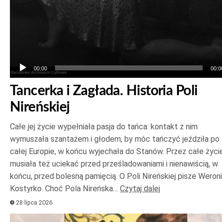
00:00
00:0
Tancerka i Zagłada. Historia Poli
Nireńskiej
Całe jej życie wypełniała pasja do tańca: kontakt z nim
wymuszała szantażem i głodem, by móc tańczyć jeździła po
całej Europie, w końcu wyjechała do Stanów. Przez całe życi
musiała też uciekać przed prześladowaniami i nienawiścią, w
końcu, przed bolesną pamięcią. O Poli Nireńskiej pisze Weron
Kostyrko. Choć Pola Nireńska…
Czytaj dalej
28 lipca 2026
Odtwarzacz