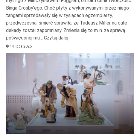
mylili go z Mieczysławem Foggiem, on sam cenił twórczość
Binga Crosby’ego. Choć płyty z wykonywanymi przez niego
tangami sprzedawały się w tysiącach egzemplarzy,
przedwczesna śmierć sprawiła, że Tadeusz Miller na całe
dekady został zapomniany. Zmienia się to m.in. za sprawą
poświęconej mu…
Czytaj dalej
14 lipca 2026
Odtwarzacz
plików
dźwiękowych