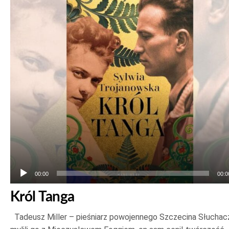
plików
dźwiękowych
00:00
00:0
Król Tanga
Tadeusz Miller – pieśniarz powojennego Szczecina Słuchac