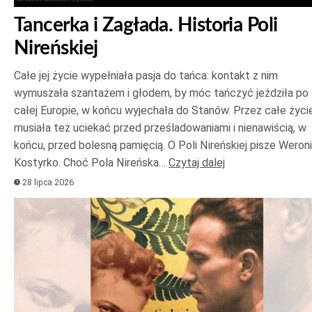
Tancerka i Zagłada. Historia Poli
Nireńskiej
Całe jej życie wypełniała pasja do tańca: kontakt z nim
wymuszała szantażem i głodem, by móc tańczyć jeździła po
całej Europie, w końcu wyjechała do Stanów. Przez całe życi
musiała też uciekać przed prześladowaniami i nienawiścią, w
końcu, przed bolesną pamięcią. O Poli Nireńskiej pisze Weron
Kostyrko. Choć Pola Nireńska…
Czytaj dalej
28 lipca 2026
Odtwarzacz
plików
dźwiękowych