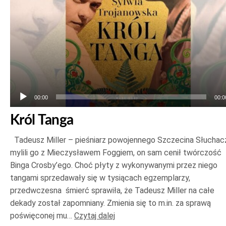
00:00
00:0
Król Tanga
Tadeusz Miller – pieśniarz powojennego Szczecina Słuchac
mylili go z Mieczysławem Foggiem, on sam cenił twórczość
Binga Crosby’ego. Choć płyty z wykonywanymi przez niego
tangami sprzedawały się w tysiącach egzemplarzy,
przedwczesna śmierć sprawiła, że Tadeusz Miller na całe
dekady został zapomniany. Zmienia się to m.in. za sprawą
poświęconej mu…
Czytaj dalej