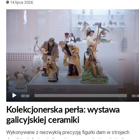
14 lipca 2026
Odtwarzacz
plików
dźwiękowych
00:00
00:0
Kolekcjonerska perła: wystawa
galicyjskiej ceramiki
Wykonywane z niezwykłą precyzją figurki dam w strojach