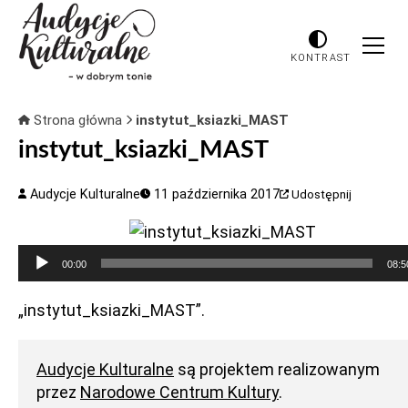
KONTRAST
Strona główna
instytut_ksiazki_MAST
instytut_ksiazki_MAST
Audycje Kulturalne
11 października 2017
Udostępnij
Odtwarzacz
00:00
08:5
plików
dźwiękowych
„instytut_ksiazki_MAST”.
Audycje Kulturalne
są projektem realizowanym
przez
Narodowe Centrum Kultury
.