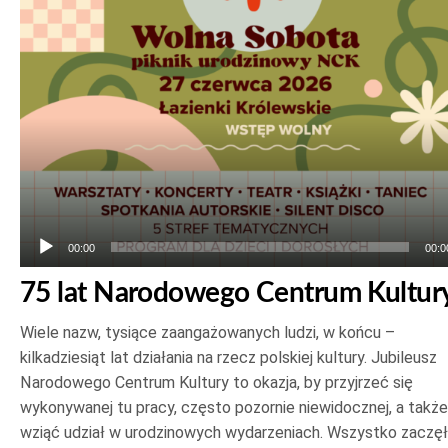
plików
dźwiękowych
00:00
00:0
75 lat Narodowego Centrum Kultur
Wiele nazw, tysiące zaangażowanych ludzi, w końcu –
kilkadziesiąt lat działania na rzecz polskiej kultury. Jubileusz
Narodowego Centrum Kultury to okazja, by przyjrzeć się
wykonywanej tu pracy, często pozornie niewidocznej, a także
wziąć udział w urodzinowych wydarzeniach. Wszystko zaczę