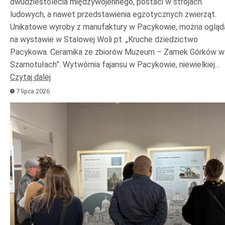
dwudziestolecia międzywojennego, postaci w strojach
ludowych, a nawet przedstawienia egzotycznych zwierząt.
Unikatowe wyroby z manufaktury w Pacykowie, można ogląd
na wystawie w Stalowej Woli pt. „Kruche dziedzictwo
Pacykowa. Ceramika ze zbiorów Muzeum – Zamek Górków w
Szamotułach”. Wytwórnia fajansu w Pacykowie, niewielkiej…
Czytaj dalej
7 lipca 2026
Odtwarzacz
plików
dźwiękowych