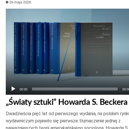
26 maja 2026
Odtwarzacz
plików
dźwiękowych
00:00
00:0
„Światy sztuki” Howarda S. Beckera
Dwadzieścia pięć lat od pierwszego wydania, na polskim rynk
wydawniczym pojawiło się pierwsze tłumaczenie jednej z
najważniejszych teorii amerykańskiego socjologa, Howarda S.