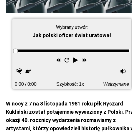
Wybrany utwór:
Jak polski oficer świat uratował
Przewiń
Uruchom
Odtwórz
Przewiń
wstecz
ponownie
do
Szybciej
Wolniej
G
przodu
0:00
/ 0:00
Szybkość: 1x
Wstrzymane
W nocy z 7 na 8 listopada 1981 roku płk Ryszard
Kukliński został potajemnie wywieziony z Polski. Pr
okazji 40. rocznicy wydarzenia rozmawiamy z
artystami, którzy opowiedzieli historię pułkownika 