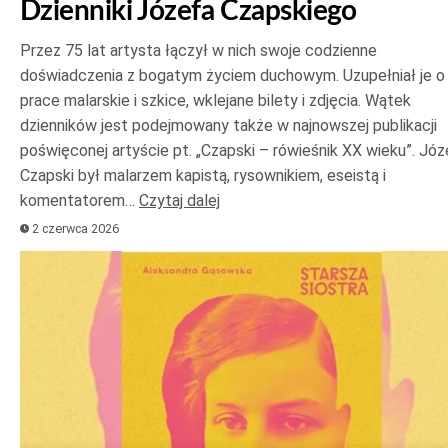
Dzienniki Józefa Czapskiego
Przez 75 lat artysta łączył w nich swoje codzienne
doświadczenia z bogatym życiem duchowym. Uzupełniał je o
prace malarskie i szkice, wklejane bilety i zdjęcia. Wątek
dzienników jest podejmowany także w najnowszej publikacji
poświęconej artyście pt. „Czapski – rówieśnik XX wieku”. Józ
Czapski był malarzem kapistą, rysownikiem, eseistą i
komentatorem…
Czytaj dalej
2 czerwca 2026
Odtwarzacz
plików
dźwiękowych