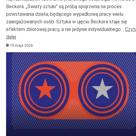
Beckera. „Światy sztuki” są próbą spojrzenia na proces
powstawania dzieła, będącego wypadkową pracy wielu
zaangażowanych osób. Sztuka w ujęciu Beckera staje się
efektem zbiorowej pracy, a nie jedynie indywidualnego…
Czyt
dalej
19 maja 2026
Odtwarzacz
plików
dźwiękowych