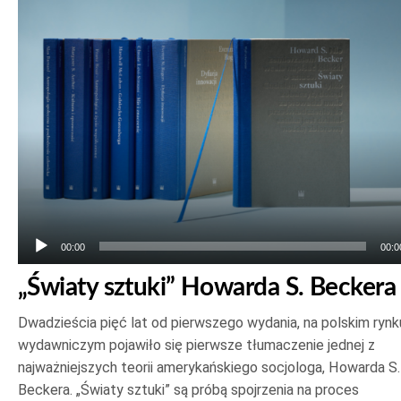
Odtwarzacz
plików
dźwiękowych
00:00
00:0
„Światy sztuki” Howarda S. Beckera
Dwadzieścia pięć lat od pierwszego wydania, na polskim rynk
wydawniczym pojawiło się pierwsze tłumaczenie jednej z
najważniejszych teorii amerykańskiego socjologa, Howarda S.
Beckera. „Światy sztuki” są próbą spojrzenia na proces