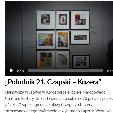
Odtwarzacz
plików
dźwiękowych
00:00
00:0
„Południk 21. Czapski – Kozera”
Najnowsza wystawa w Kordegardzie, galerii Narodowego
Centrum Kultury, to zestawienie ze sobą aż 70 prac – rysun
Józefa Czapskiego oraz kolaży Grzegorza Kozery,
zafascynowanego twórczością wybitnego kapisty. Wystawa