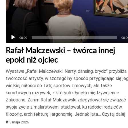
00:00
00:0
Rafał Malczewski – twórca innej
epoki niż ojciec
Wystawa „Rafał Malczewski. Narty, dansing, brydż” przybliża
twórczość artysty, w szczególny sposób przyglądając się je
wielkiej miłości do Tatr, sportów zimowych, ale także
kurortowych rozrywek, z których słynęło międzywojenne
Zakopane. Zanim Rafał Malczewski zdecydował się związać
swoje życie z malarstwem, studiował, ku radości rodziców,
filozofię, architekturę i argonomię. Jednak lata…
Czytaj dalej
5 maja 2026