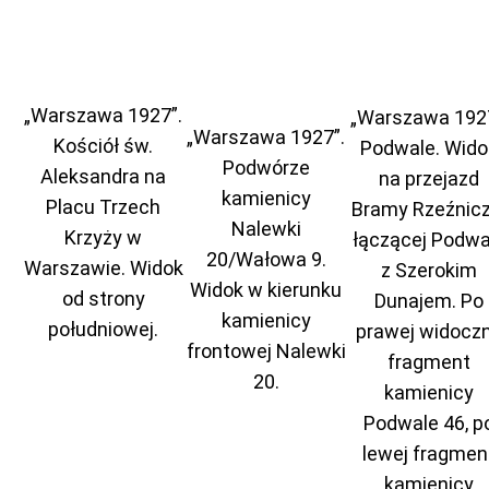
„Warszawa 1927”.
„Warszawa 1927
„Warszawa 1927”.
Kościół św.
Podwale. Wido
Podwórze
Aleksandra na
na przejazd
kamienicy
Placu Trzech
Bramy Rzeźnicz
Nalewki
Krzyży w
łączącej Podwa
20/Wałowa 9.
Warszawie. Widok
z Szerokim
Widok w kierunku
od strony
Dunajem. Po
kamienicy
południowej.
prawej widocz
frontowej Nalewki
fragment
20.
kamienicy
Podwale 46, p
lewej fragmen
kamienicy