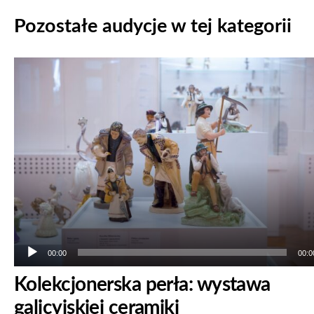
Pozostałe audycje w tej kategorii
Odtwarzacz
plików
dźwiękowych
00:00
00:0
Kolekcjonerska perła: wystawa
galicyjskiej ceramiki