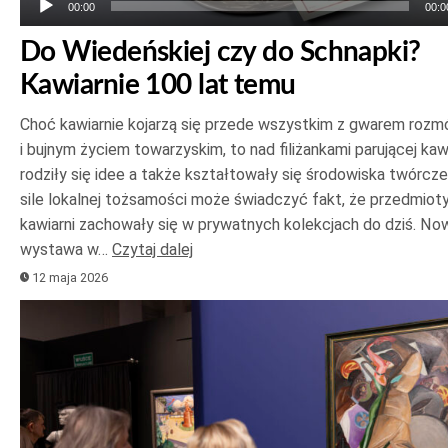
00:00
00:0
Do Wiedeńskiej czy do Schnapki?
Kawiarnie 100 lat temu
Choć kawiarnie kojarzą się przede wszystkim z gwarem roz
i bujnym życiem towarzyskim, to nad filiżankami parującej ka
rodziły się idee a także kształtowały się środowiska twórcze
sile lokalnej tożsamości może świadczyć fakt, że przedmioty
kawiarni zachowały się w prywatnych kolekcjach do dziś. No
wystawa w…
Czytaj dalej
12 maja 2026
Odtwarzacz
plików
dźwiękowych