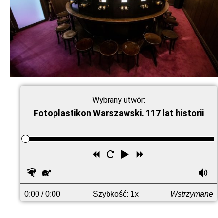
Wybrany utwór:
Fotoplastikon Warszawski. 117 lat historii
Przewiń
Uruchom
Odtwórz
Przewiń
wstecz
ponownie
do
Szybciej
Wolniej
G
przodu
0:00
/ 0:00
Szybkość: 1x
Wstrzymane