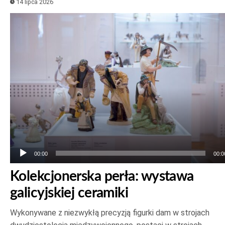
14 lipca 2026
Odtwarzacz
plików
dźwiękowych
00:00
00:0
Kolekcjonerska perła: wystawa
galicyjskiej ceramiki
Wykonywane z niezwykłą precyzją figurki dam w strojach