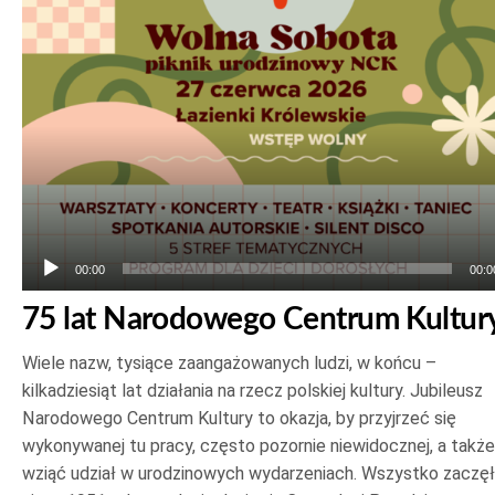
plików
dźwiękowych
00:00
00:0
75 lat Narodowego Centrum Kultur
Wiele nazw, tysiące zaangażowanych ludzi, w końcu –
kilkadziesiąt lat działania na rzecz polskiej kultury. Jubileusz
Narodowego Centrum Kultury to okazja, by przyjrzeć się
wykonywanej tu pracy, często pozornie niewidocznej, a także
wziąć udział w urodzinowych wydarzeniach. Wszystko zaczę