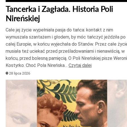
Tancerka i Zagłada. Historia Poli
Nireńskiej
Całe jej życie wypełniała pasja do tańca: kontakt z nim
wymuszała szantażem i głodem, by móc tańczyć jeździła po
całej Europie, w końcu wyjechała do Stanów. Przez całe życi
musiała też uciekać przed prześladowaniami i nienawiścią, w
końcu, przed bolesną pamięcią. O Poli Nireńskiej pisze Weron
Kostyrko. Choć Pola Nireńska…
Czytaj dalej
28 lipca 2026
Odtwarzacz
plików
dźwiękowych