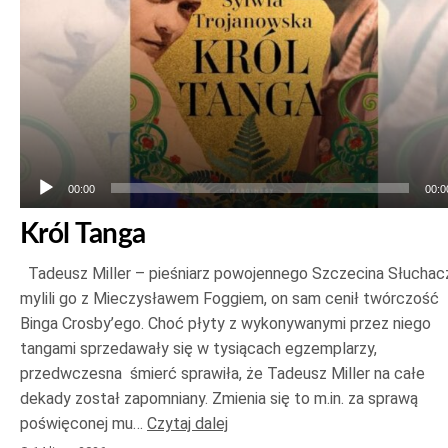
00:00
00:0
Król Tanga
Tadeusz Miller – pieśniarz powojennego Szczecina Słuchac
mylili go z Mieczysławem Foggiem, on sam cenił twórczość
Binga Crosby’ego. Choć płyty z wykonywanymi przez niego
tangami sprzedawały się w tysiącach egzemplarzy,
przedwczesna śmierć sprawiła, że Tadeusz Miller na całe
dekady został zapomniany. Zmienia się to m.in. za sprawą
poświęconej mu…
Czytaj dalej