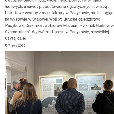
dwudziestolecia międzywojennego, postaci w strojach
ludowych, a nawet przedstawienia egzotycznych zwierząt.
Unikatowe wyroby z manufaktury w Pacykowie, można ogląd
na wystawie w Stalowej Woli pt. „Kruche dziedzictwo
Pacykowa. Ceramika ze zbiorów Muzeum – Zamek Górków w
Szamotułach”. Wytwórnia fajansu w Pacykowie, niewielkiej…
Czytaj dalej
7 lipca 2026
Odtwarzacz
plików
dźwiękowych