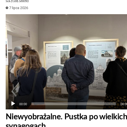
7 lipca 2026
Odtwarzacz
plików
dźwiękowych
00:00
00:0
Niewyobrażalne. Pustka po wielkic
synagogach