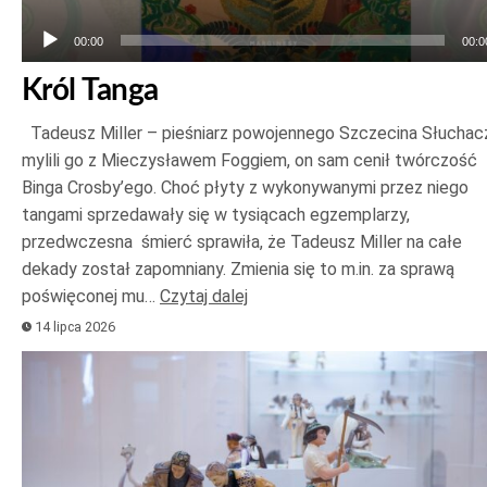
00:00
00:0
Król Tanga
Tadeusz Miller – pieśniarz powojennego Szczecina Słuchac
mylili go z Mieczysławem Foggiem, on sam cenił twórczość
Binga Crosby’ego. Choć płyty z wykonywanymi przez niego
tangami sprzedawały się w tysiącach egzemplarzy,
przedwczesna śmierć sprawiła, że Tadeusz Miller na całe
dekady został zapomniany. Zmienia się to m.in. za sprawą
poświęconej mu…
Czytaj dalej
14 lipca 2026
Odtwarzacz
plików
dźwiękowych