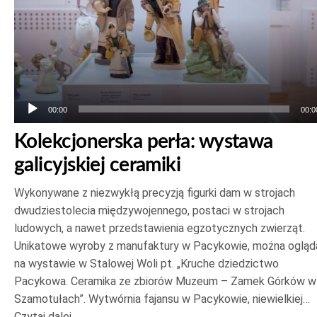
00:00
00:0
Kolekcjonerska perła: wystawa
galicyjskiej ceramiki
Wykonywane z niezwykłą precyzją figurki dam w strojach
dwudziestolecia międzywojennego, postaci w strojach
ludowych, a nawet przedstawienia egzotycznych zwierząt.
Unikatowe wyroby z manufaktury w Pacykowie, można ogląd
na wystawie w Stalowej Woli pt. „Kruche dziedzictwo
Pacykowa. Ceramika ze zbiorów Muzeum – Zamek Górków w
Szamotułach”. Wytwórnia fajansu w Pacykowie, niewielkiej…
Czytaj dalej