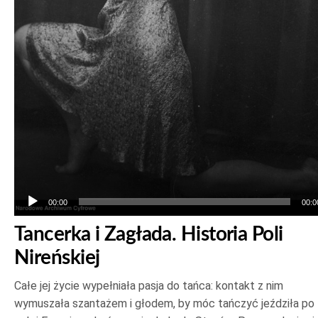
00:00
00:0
Tancerka i Zagłada. Historia Poli
Nireńskiej
Całe jej życie wypełniała pasja do tańca: kontakt z nim
wymuszała szantażem i głodem, by móc tańczyć jeździła po