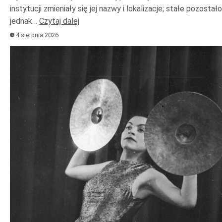
instytucji zmieniały się jej nazwy i lokalizacje; stałe pozostało
jednak…
Czytaj dalej
4 sierpnia 2026
Odtwarzacz
plików
dźwiękowych