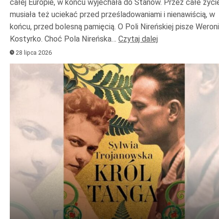
całej Europie, w końcu wyjechała do Stanów. Przez całe życi
musiała też uciekać przed prześladowaniami i nienawiścią, w
końcu, przed bolesną pamięcią. O Poli Nireńskiej pisze Weron
Kostyrko. Choć Pola Nireńska…
Czytaj dalej
28 lipca 2026
Odtwarzacz
plików
dźwiękowych