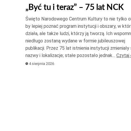
st
„Być tu i teraz” – 75 lat NCK
d
gó
Święto Narodowego Centrum Kultury to nie tylko o
or
by lepiej poznać program instytucji i obszary, w któ
d
działa, ale także ludzi, którzy ją tworzą. Ich wspomn
niedługo zostaną wydane w formie jubileuszowej
do
publikacji. Przez 75 lat istnienia instytucji zmieniały s
ab
nazwy i lokalizacje; stałe pozostało jednak…
Czytaj 
zw
4 sierpnia 2026
lu
zm
gł