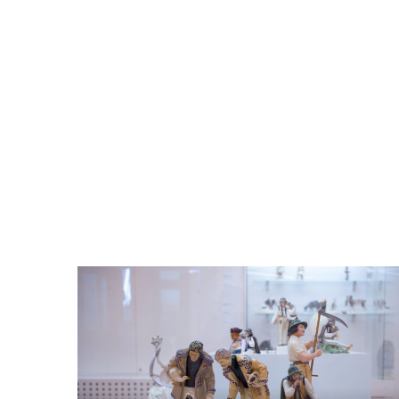
Odtwarzacz
plików
dźwiękowych