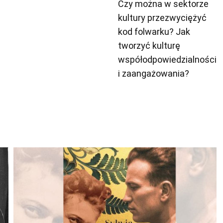
Czy można w sektorze
kultury przezwyciężyć
kod folwarku? Jak
tworzyć kulturę
współodpowiedzialności
i zaangażowania?
Odtwarzacz
plików
dźwiękowych