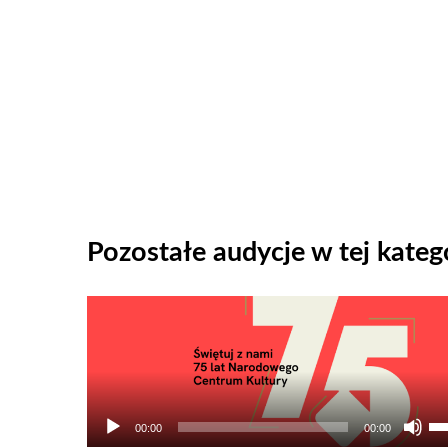
Pozostałe audycje w tej katego
Odtwarzacz
plików
dźwiękowych
Uż
00:00
00:00