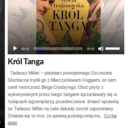
Używaj
00:00
00:00
strzałek
Król Tanga
do
góry
Tadeusz Miller – pieśniarz powojennego Szczecina
oraz
Słuchacze mylili go z Mieczysławem Foggiem, on sam
do
cenił twórczość Binga Crosby’ego. Choć płyty z
wykonywanymi przez niego tangami sprzedawały się w
dołu
tysiącach egzemplarzy, przedwczesna śmierć sprawiła,
aby
że Tadeusz Miller na całe dekady został zapomniany.
zwiększy
Zmienia się to m.in. za sprawą poświęconej mu…
Czytaj
lub
j
dalej
zmniejszy