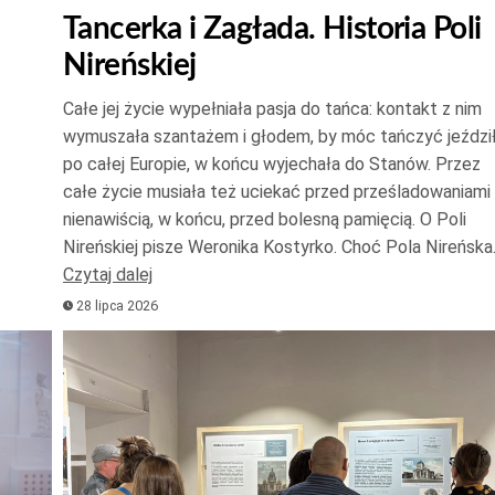
strzał
Tancerka i Zagłada. Historia Poli
do
Nireńskiej
góry
oraz
Całe jej życie wypełniała pasja do tańca: kontakt z nim
do
wymuszała szantażem i głodem, by móc tańczyć jeździ
dołu
po całej Europie, w końcu wyjechała do Stanów. Przez
aby
całe życie musiała też uciekać przed prześladowaniami 
zwięk
nienawiścią, w końcu, przed bolesną pamięcią. O Poli
Nireńskiej pisze Weronika Kostyrko. Choć Pola Nireńsk
lub
Czytaj dalej
zmnie
28 lipca 2026
głośn
Odtwarzacz
plików
dźwiękowych