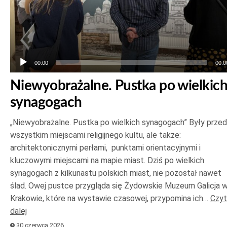
00:00
00:0
Niewyobrażalne. Pustka po wielkic
synagogach
„Niewyobrażalne. Pustka po wielkich synagogach” Były prze
wszystkim miejscami religijnego kultu, ale także:
architektonicznymi perłami, punktami orientacyjnymi i
kluczowymi miejscami na mapie miast. Dziś po wielkich
synagogach z kilkunastu polskich miast, nie pozostał nawet
ślad. Owej pustce przygląda się Żydowskie Muzeum Galicja 
Krakowie, które na wystawie czasowej, przypomina ich…
Czyt
dalej
30 czerwca 2026