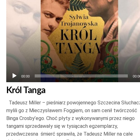
00:00
00:0
Król Tanga
Tadeusz Miller – pieśniarz powojennego Szczecina Słuchac
mylili go z Mieczysławem Foggiem, on sam cenił twórczość
Binga Crosby’ego. Choć płyty z wykonywanymi przez niego
tangami sprzedawały się w tysiącach egzemplarzy,
przedwczesna śmierć sprawiła, że Tadeusz Miller na całe