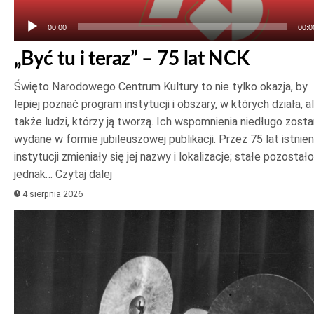
00:00
00:0
„Być tu i teraz” – 75 lat NCK
Święto Narodowego Centrum Kultury to nie tylko okazja, by
lepiej poznać program instytucji i obszary, w których działa, a
także ludzi, którzy ją tworzą. Ich wspomnienia niedługo zost
wydane w formie jubileuszowej publikacji. Przez 75 lat istnien
instytucji zmieniały się jej nazwy i lokalizacje; stałe pozostało
jednak…
Czytaj dalej
4 sierpnia 2026
Odtwarzacz
plików
dźwiękowych