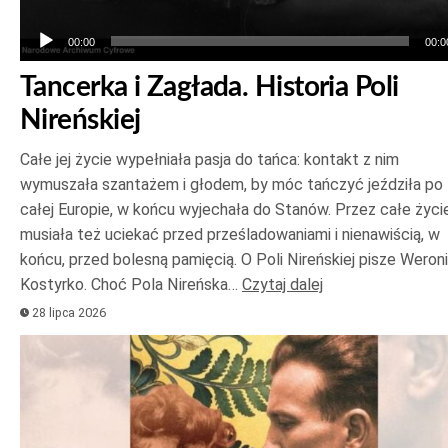
00:00
00:0
Tancerka i Zagłada. Historia Poli
Nireńskiej
Całe jej życie wypełniała pasja do tańca: kontakt z nim
wymuszała szantażem i głodem, by móc tańczyć jeździła po
całej Europie, w końcu wyjechała do Stanów. Przez całe życi
musiała też uciekać przed prześladowaniami i nienawiścią, w
końcu, przed bolesną pamięcią. O Poli Nireńskiej pisze Weron
Kostyrko. Choć Pola Nireńska…
Czytaj dalej
28 lipca 2026
Odtwarzacz
plików
dźwiękowych