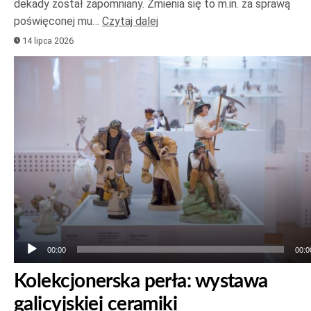
dekady został zapomniany. Zmienia się to m.in. za sprawą
poświęconej mu…
Czytaj dalej
14 lipca 2026
Odtwarzacz
plików
dźwiękowych
00:00
00:0
Kolekcjonerska perła: wystawa
galicyjskiej ceramiki