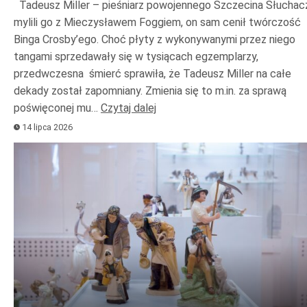
Tadeusz Miller – pieśniarz powojennego Szczecina Słuchac
mylili go z Mieczysławem Foggiem, on sam cenił twórczość
Binga Crosby’ego. Choć płyty z wykonywanymi przez niego
tangami sprzedawały się w tysiącach egzemplarzy,
przedwczesna śmierć sprawiła, że Tadeusz Miller na całe
dekady został zapomniany. Zmienia się to m.in. za sprawą
poświęconej mu…
Czytaj dalej
14 lipca 2026
Odtwarzacz
plików
dźwiękowych