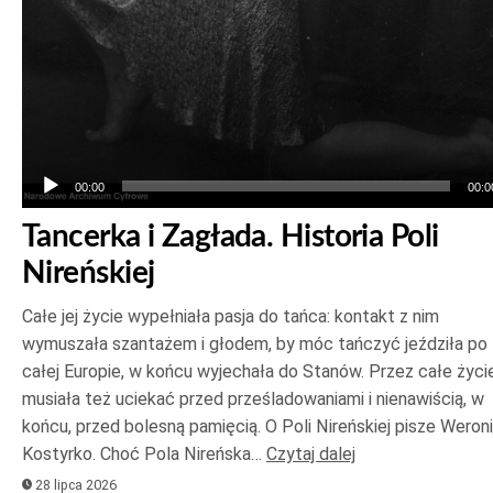
00:00
00:0
Tancerka i Zagłada. Historia Poli
Nireńskiej
Całe jej życie wypełniała pasja do tańca: kontakt z nim
wymuszała szantażem i głodem, by móc tańczyć jeździła po
całej Europie, w końcu wyjechała do Stanów. Przez całe życi
musiała też uciekać przed prześladowaniami i nienawiścią, w
końcu, przed bolesną pamięcią. O Poli Nireńskiej pisze Weron
Kostyrko. Choć Pola Nireńska…
Czytaj dalej
28 lipca 2026