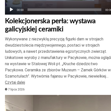
00:00
00:0
Kolekcjonerska perła: wystawa
galicyjskiej ceramiki
Wykonywane z niezwykłą precyzją figurki dam w strojach
dwudziestolecia międzywojennego, postaci w strojach
ludowych, a nawet przedstawienia egzotycznych zwierząt.
Unikatowe wyroby z manufaktury w Pacykowie, można ogląd
na wystawie w Stalowej Woli pt. „Kruche dziedzictwo
Pacykowa. Ceramika ze zbiorów Muzeum – Zamek Górków w
Szamotułach”. Wytwórnia fajansu w Pacykowie, niewielkiej…
Czytaj dalej
7 lipca 2026
Odtwarzacz
plików