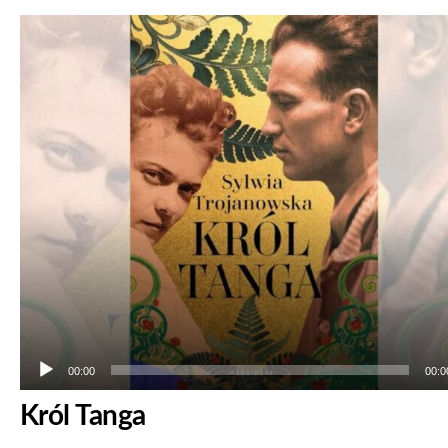
Odtwarzacz
plików
dźwiękowych
00:00
00:0
Król Tanga