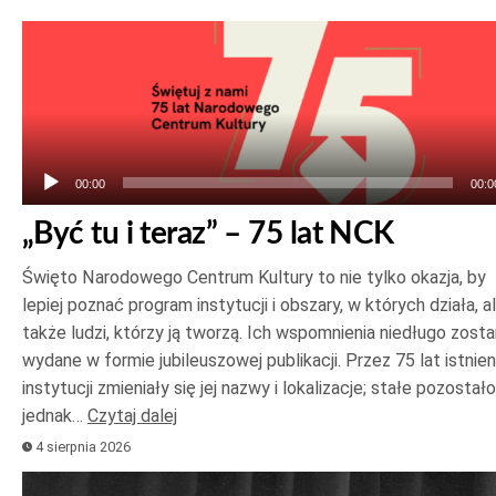
Odtwarzacz
plików
dźwiękowych
00:00
00:0
„Być tu i teraz” – 75 lat NCK
Święto Narodowego Centrum Kultury to nie tylko okazja, by
lepiej poznać program instytucji i obszary, w których działa, a
także ludzi, którzy ją tworzą. Ich wspomnienia niedługo zost
wydane w formie jubileuszowej publikacji. Przez 75 lat istnien
instytucji zmieniały się jej nazwy i lokalizacje; stałe pozostało
jednak…
Czytaj dalej
4 sierpnia 2026
Odtwarzacz