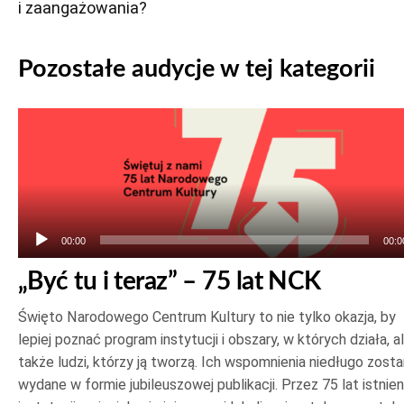
i zaangażowania?
Pozostałe audycje w tej kategorii
Odtwarzacz
plików
dźwiękowych
00:00
00:0
„Być tu i teraz” – 75 lat NCK
Święto Narodowego Centrum Kultury to nie tylko okazja, by
lepiej poznać program instytucji i obszary, w których działa, a
także ludzi, którzy ją tworzą. Ich wspomnienia niedługo zost
wydane w formie jubileuszowej publikacji. Przez 75 lat istnien