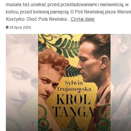
musiała też uciekać przed prześladowaniami i nienawiścią, w
końcu, przed bolesną pamięcią. O Poli Nireńskiej pisze Weron
Kostyrko. Choć Pola Nireńska…
Czytaj dalej
28 lipca 2026
Odtwarzacz
plików
dźwiękowych