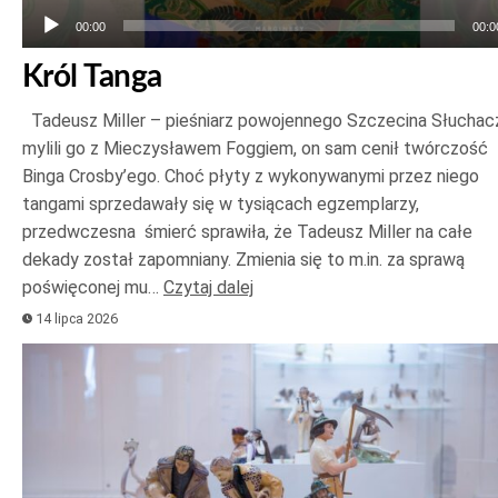
00:00
00:0
Król Tanga
Tadeusz Miller – pieśniarz powojennego Szczecina Słuchac
mylili go z Mieczysławem Foggiem, on sam cenił twórczość
Binga Crosby’ego. Choć płyty z wykonywanymi przez niego
tangami sprzedawały się w tysiącach egzemplarzy,
przedwczesna śmierć sprawiła, że Tadeusz Miller na całe
dekady został zapomniany. Zmienia się to m.in. za sprawą
poświęconej mu…
Czytaj dalej
14 lipca 2026
Odtwarzacz
plików
dźwiękowych