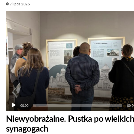
7 lipca 2026
Odtwarzacz
plików
dźwiękowych
00:00
00:0
Niewyobrażalne. Pustka po wielkic
synagogach