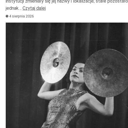
instytucji zmieniały się jej nazwy i lokalizacje; stałe pozostało
jednak…
Czytaj dalej
4 sierpnia 2026
Odtwarzacz
plików
dźwiękowych