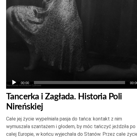
00:00
00:0
Tancerka i Zagłada. Historia Poli
Nireńskiej
Całe jej życie wypełniała pasja do tańca: kontakt z nim
wymuszała szantażem i głodem, by móc tańczyć jeździła po
całej Europie, w końcu wyjechała do Stanów. Przez całe życi