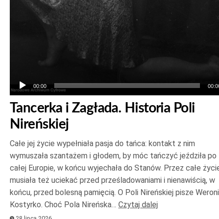
00:00
00:0
Tancerka i Zagłada. Historia Poli
Nireńskiej
Całe jej życie wypełniała pasja do tańca: kontakt z nim
wymuszała szantażem i głodem, by móc tańczyć jeździła po
całej Europie, w końcu wyjechała do Stanów. Przez całe życi
musiała też uciekać przed prześladowaniami i nienawiścią, w
końcu, przed bolesną pamięcią. O Poli Nireńskiej pisze Weron
Kostyrko. Choć Pola Nireńska…
Czytaj dalej
28 lipca 2026