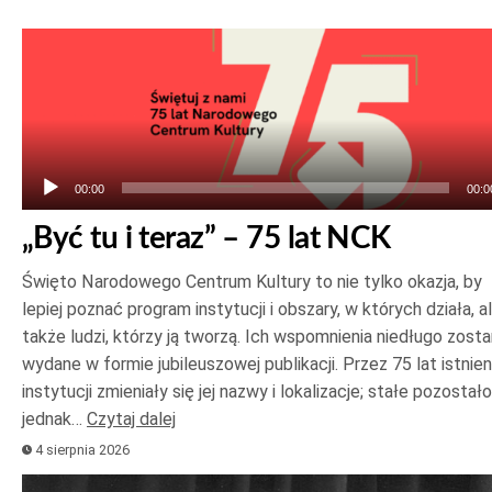
Odtwarzacz
plików
dźwiękowych
00:00
00:0
„Być tu i teraz” – 75 lat NCK
Święto Narodowego Centrum Kultury to nie tylko okazja, by
lepiej poznać program instytucji i obszary, w których działa, a
także ludzi, którzy ją tworzą. Ich wspomnienia niedługo zost
wydane w formie jubileuszowej publikacji. Przez 75 lat istnien
instytucji zmieniały się jej nazwy i lokalizacje; stałe pozostało
jednak…
Czytaj dalej
4 sierpnia 2026
Odtwarzacz