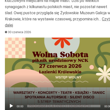
kluczowymi miejscami na mapie miast. Dziś po wielkich
synagogach z kilkunastu polskich miast, nie pozostał nawet
ślad. Owej pustce przygląda się Żydowskie Muzeum Galicja 
Krakowie, które na wystawie czasowej, przypomina ich…
Czyt
dalej
30 czerwca 2026
Odtwarzacz
plików
dźwiękowych
00:00
00:0