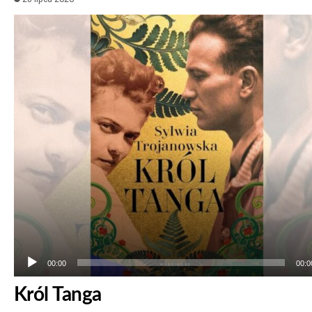
Odtwarzacz
plików
dźwiękowych
00:00
00:0
Król Tanga