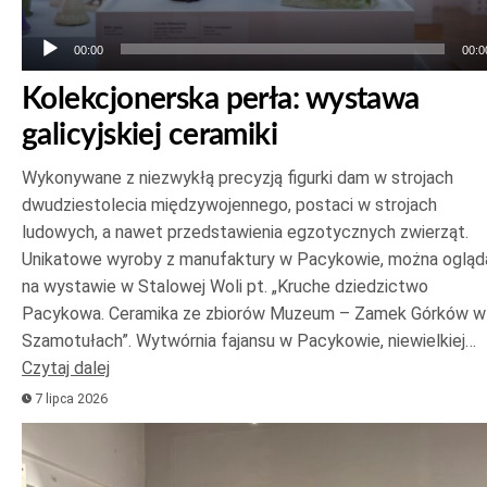
00:00
00:0
Kolekcjonerska perła: wystawa
galicyjskiej ceramiki
Wykonywane z niezwykłą precyzją figurki dam w strojach
dwudziestolecia międzywojennego, postaci w strojach
ludowych, a nawet przedstawienia egzotycznych zwierząt.
Unikatowe wyroby z manufaktury w Pacykowie, można ogląd
na wystawie w Stalowej Woli pt. „Kruche dziedzictwo
Pacykowa. Ceramika ze zbiorów Muzeum – Zamek Górków w
Szamotułach”. Wytwórnia fajansu w Pacykowie, niewielkiej…
Czytaj dalej
7 lipca 2026
Odtwarzacz
plików