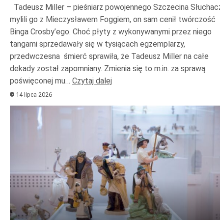
Tadeusz Miller – pieśniarz powojennego Szczecina Słuchac
mylili go z Mieczysławem Foggiem, on sam cenił twórczość
Binga Crosby’ego. Choć płyty z wykonywanymi przez niego
tangami sprzedawały się w tysiącach egzemplarzy,
przedwczesna śmierć sprawiła, że Tadeusz Miller na całe
dekady został zapomniany. Zmienia się to m.in. za sprawą
poświęconej mu…
Czytaj dalej
14 lipca 2026
Odtwarzacz
plików
dźwiękowych