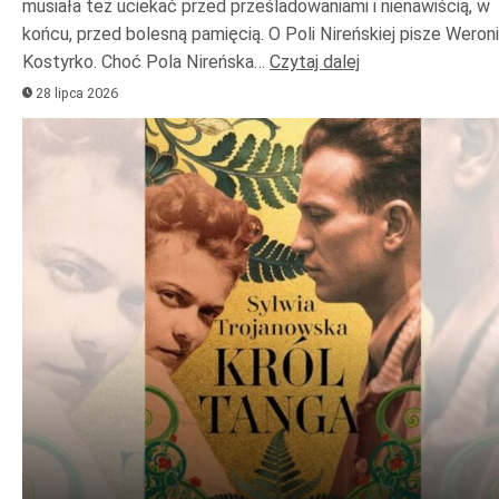
musiała też uciekać przed prześladowaniami i nienawiścią, w
końcu, przed bolesną pamięcią. O Poli Nireńskiej pisze Weron
Kostyrko. Choć Pola Nireńska…
Czytaj dalej
28 lipca 2026
Odtwarzacz
plików
dźwiękowych