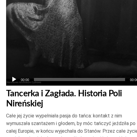
00:00
00:0
Tancerka i Zagłada. Historia Poli
Nireńskiej
Całe jej życie wypełniała pasja do tańca: kontakt z nim
wymuszała szantażem i głodem, by móc tańczyć jeździła po
całej Europie, w końcu wyjechała do Stanów. Przez całe życi