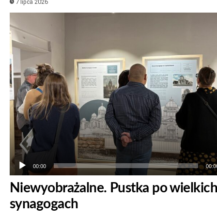
7 lipca 2026
Odtwarzacz
plików
dźwiękowych
00:00
00:0
Niewyobrażalne. Pustka po wielkic
synagogach