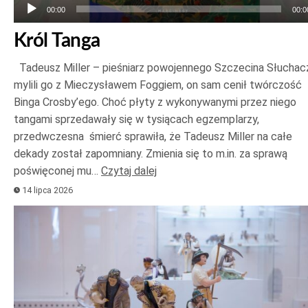
00:00
00:0
Król Tanga
Tadeusz Miller – pieśniarz powojennego Szczecina Słuchac
mylili go z Mieczysławem Foggiem, on sam cenił twórczość
Binga Crosby’ego. Choć płyty z wykonywanymi przez niego
tangami sprzedawały się w tysiącach egzemplarzy,
przedwczesna śmierć sprawiła, że Tadeusz Miller na całe
dekady został zapomniany. Zmienia się to m.in. za sprawą
poświęconej mu…
Czytaj dalej
14 lipca 2026
Odtwarzacz
plików
dźwiękowych