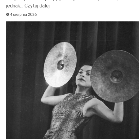
jednak…
Czytaj dalej
4 sierpnia 2026
Odtwarzacz
plików
dźwiękowych