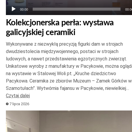
00:00
00:0
Kolekcjonerska perła: wystawa
galicyjskiej ceramiki
Wykonywane z niezwykłą precyzją figurki dam w strojach
dwudziestolecia międzywojennego, postaci w strojach
ludowych, a nawet przedstawienia egzotycznych zwierząt.
Unikatowe wyroby z manufaktury w Pacykowie, można ogląd
na wystawie w Stalowej Woli pt. „Kruche dziedzictwo
Pacykowa. Ceramika ze zbiorów Muzeum – Zamek Górków w
Szamotułach”. Wytwórnia fajansu w Pacykowie, niewielkiej…
Czytaj dalej
7 lipca 2026
Odtwarzacz
plików
dźwiękowych