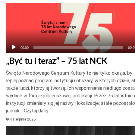
Odtwarzacz
plików
dźwiękowych
00:00
00:0
„Być tu i teraz” – 75 lat NCK
Święto Narodowego Centrum Kultury to nie tylko okazja, by
lepiej poznać program instytucji i obszary, w których działa, a
także ludzi, którzy ją tworzą. Ich wspomnienia niedługo zost
wydane w formie jubileuszowej publikacji. Przez 75 lat istnien
instytucji zmieniały się jej nazwy i lokalizacje; stałe pozostało
jednak…
Czytaj dalej
4 sierpnia 2026
Odtwarzacz