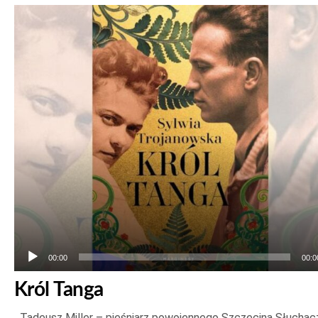
Odtwarzacz
plików
dźwiękowych
00:00
00:0
Król Tanga
Tadeusz Miller – pieśniarz powojennego Szczecina Słuchac