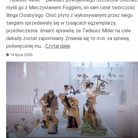
mylili go z Mieczysławem Foggiem, on sam cenił twórczość
Binga Crosby’ego. Choć płyty z wykonywanymi przez niego
tangami sprzedawały się w tysiącach egzemplarzy,
przedwczesna śmierć sprawiła, że Tadeusz Miller na całe
dekady został zapomniany. Zmienia się to m.in. za sprawą
poświęconej mu…
Czytaj dalej
14 lipca 2026
Odtwarzacz
plików
dźwiękowych