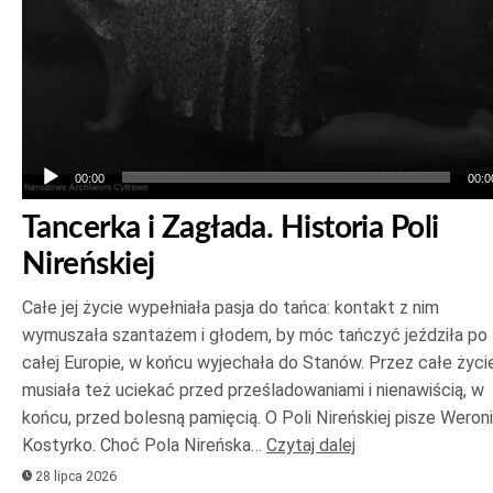
00:00
00:0
Tancerka i Zagłada. Historia Poli
Nireńskiej
Całe jej życie wypełniała pasja do tańca: kontakt z nim
wymuszała szantażem i głodem, by móc tańczyć jeździła po
całej Europie, w końcu wyjechała do Stanów. Przez całe życi
musiała też uciekać przed prześladowaniami i nienawiścią, w
końcu, przed bolesną pamięcią. O Poli Nireńskiej pisze Weron
Kostyrko. Choć Pola Nireńska…
Czytaj dalej
28 lipca 2026