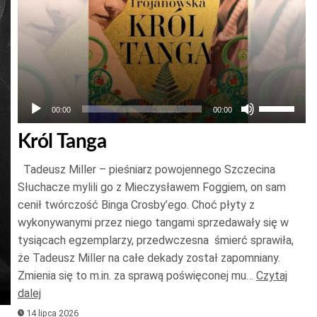
Używaj
00:00
00:00
strzałek
Król Tanga
do
góry
Tadeusz Miller – pieśniarz powojennego Szczecina
oraz
Słuchacze mylili go z Mieczysławem Foggiem, on sam
do
cenił twórczość Binga Crosby’ego. Choć płyty z
wykonywanymi przez niego tangami sprzedawały się w
dołu
tysiącach egzemplarzy, przedwczesna śmierć sprawiła,
aby
że Tadeusz Miller na całe dekady został zapomniany.
zwiększyć
Zmienia się to m.in. za sprawą poświęconej mu…
Czytaj
lub
j
dalej
zmniejszy
ek
14 lipca 2026