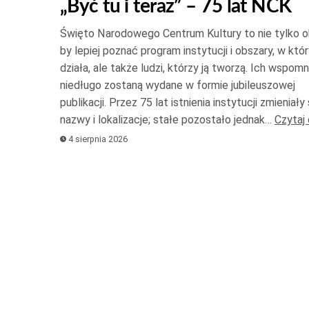
„Być tu i teraz” – 75 lat NCK
do
gó
Święto Narodowego Centrum Kultury to nie tylko o
or
by lepiej poznać program instytucji i obszary, w któ
do
działa, ale także ludzi, którzy ją tworzą. Ich wspomn
niedługo zostaną wydane w formie jubileuszowej
do
publikacji. Przez 75 lat istnienia instytucji zmieniały s
ab
nazwy i lokalizacje; stałe pozostało jednak…
Czytaj 
zw
4 sierpnia 2026
lu
zm
gł