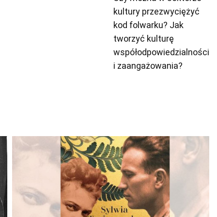
kultury przezwyciężyć
kod folwarku? Jak
tworzyć kulturę
współodpowiedzialności
i zaangażowania?
Odtwarzacz
plików
dźwiękowych