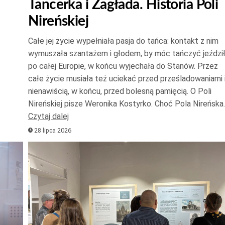
Tancerka i Zagłada. Historia Poli
do
Nireńskiej
góry
oraz
Całe jej życie wypełniała pasja do tańca: kontakt z nim
do
wymuszała szantażem i głodem, by móc tańczyć jeździ
dołu
po całej Europie, w końcu wyjechała do Stanów. Przez
aby
całe życie musiała też uciekać przed prześladowaniami 
zwięk
nienawiścią, w końcu, przed bolesną pamięcią. O Poli
Nireńskiej pisze Weronika Kostyrko. Choć Pola Nireńska
lub
Czytaj dalej
zmnie
28 lipca 2026
głośno
Odtwarzacz
plików
dźwiękowych