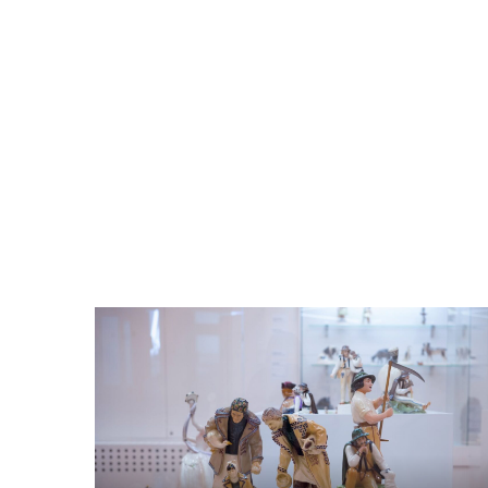
Odtwarzacz
plików
dźwiękowych