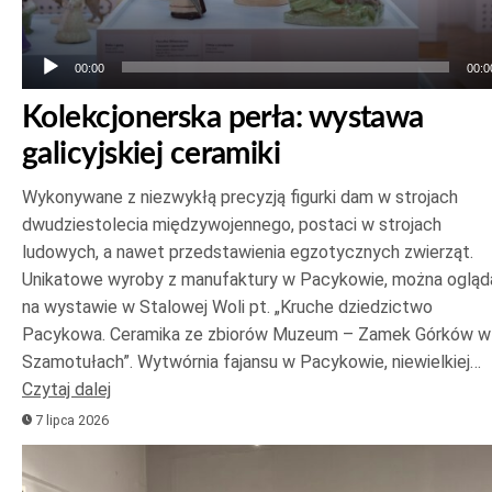
00:00
00:0
Kolekcjonerska perła: wystawa
galicyjskiej ceramiki
Wykonywane z niezwykłą precyzją figurki dam w strojach
dwudziestolecia międzywojennego, postaci w strojach
ludowych, a nawet przedstawienia egzotycznych zwierząt.
Unikatowe wyroby z manufaktury w Pacykowie, można ogląd
na wystawie w Stalowej Woli pt. „Kruche dziedzictwo
Pacykowa. Ceramika ze zbiorów Muzeum – Zamek Górków w
Szamotułach”. Wytwórnia fajansu w Pacykowie, niewielkiej…
Czytaj dalej
7 lipca 2026
Odtwarzacz
plików