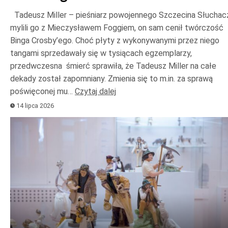
Tadeusz Miller – pieśniarz powojennego Szczecina Słuchac
mylili go z Mieczysławem Foggiem, on sam cenił twórczość
Binga Crosby’ego. Choć płyty z wykonywanymi przez niego
tangami sprzedawały się w tysiącach egzemplarzy,
przedwczesna śmierć sprawiła, że Tadeusz Miller na całe
dekady został zapomniany. Zmienia się to m.in. za sprawą
poświęconej mu…
Czytaj dalej
14 lipca 2026
Odtwarzacz
plików
dźwiękowych