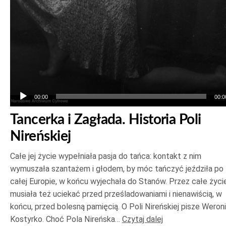
00:00
00:0
Tancerka i Zagłada. Historia Poli
Nireńskiej
Całe jej życie wypełniała pasja do tańca: kontakt z nim
wymuszała szantażem i głodem, by móc tańczyć jeździła po
całej Europie, w końcu wyjechała do Stanów. Przez całe życi
musiała też uciekać przed prześladowaniami i nienawiścią, w
końcu, przed bolesną pamięcią. O Poli Nireńskiej pisze Weron
Kostyrko. Choć Pola Nireńska…
Czytaj dalej