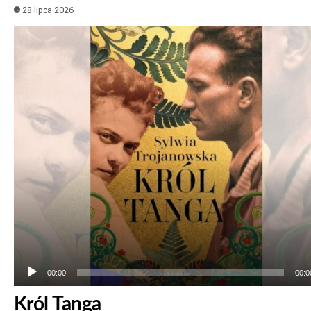
28 lipca 2026
Odtwarzacz
plików
dźwiękowych
00:00
00:0
Król Tanga