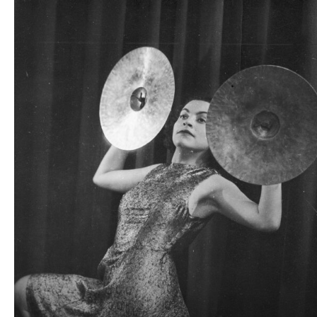
Odtwarzacz
plików
dźwiękowych