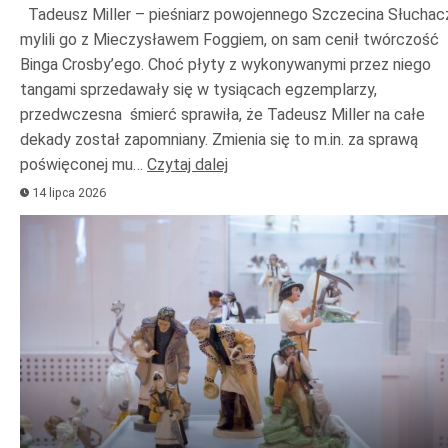
Tadeusz Miller – pieśniarz powojennego Szczecina Słuchac
mylili go z Mieczysławem Foggiem, on sam cenił twórczość
Binga Crosby’ego. Choć płyty z wykonywanymi przez niego
tangami sprzedawały się w tysiącach egzemplarzy,
przedwczesna śmierć sprawiła, że Tadeusz Miller na całe
dekady został zapomniany. Zmienia się to m.in. za sprawą
poświęconej mu…
Czytaj dalej
14 lipca 2026
Odtwarzacz
plików
dźwiękowych