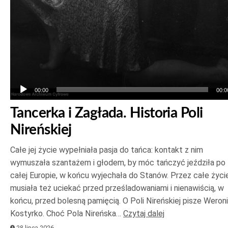
00:00
00:0
Tancerka i Zagłada. Historia Poli
Nireńskiej
Całe jej życie wypełniała pasja do tańca: kontakt z nim
wymuszała szantażem i głodem, by móc tańczyć jeździła po
całej Europie, w końcu wyjechała do Stanów. Przez całe życi
musiała też uciekać przed prześladowaniami i nienawiścią, w
końcu, przed bolesną pamięcią. O Poli Nireńskiej pisze Weron
Kostyrko. Choć Pola Nireńska…
Czytaj dalej
28 lipca 2026