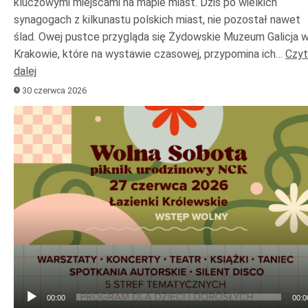
kluczowymi miejscami na mapie miast. Dziś po wielkich
synagogach z kilkunastu polskich miast, nie pozostał nawet
ślad. Owej pustce przygląda się Żydowskie Muzeum Galicja 
Krakowie, które na wystawie czasowej, przypomina ich…
Czyt
dalej
30 czerwca 2026
Odtwarzacz
plików
dźwiękowych
00:00
00:0