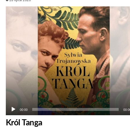
Odtwarzacz
plików
dźwiękowych
00:00
00:0
Król Tanga