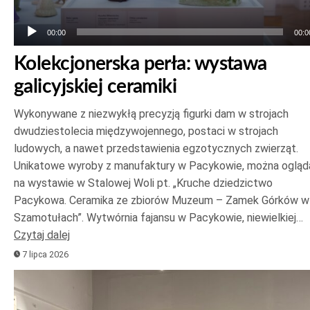
00:00
00:0
Kolekcjonerska perła: wystawa
galicyjskiej ceramiki
Wykonywane z niezwykłą precyzją figurki dam w strojach
dwudziestolecia międzywojennego, postaci w strojach
ludowych, a nawet przedstawienia egzotycznych zwierząt.
Unikatowe wyroby z manufaktury w Pacykowie, można ogląd
na wystawie w Stalowej Woli pt. „Kruche dziedzictwo
Pacykowa. Ceramika ze zbiorów Muzeum – Zamek Górków w
Szamotułach”. Wytwórnia fajansu w Pacykowie, niewielkiej…
Czytaj dalej
7 lipca 2026
Odtwarzacz
plików