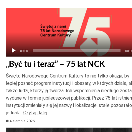
Odtwarzacz
plików
dźwiękowych
00:00
00:0
„Być tu i teraz” – 75 lat NCK
Święto Narodowego Centrum Kultury to nie tylko okazja, by
lepiej poznać program instytucji i obszary, w których działa, a
także ludzi, którzy ją tworzą. Ich wspomnienia niedługo zost
wydane w formie jubileuszowej publikacji. Przez 75 lat istnien
instytucji zmieniały się jej nazwy i lokalizacje; stałe pozostało
jednak…
Czytaj dalej
4 sierpnia 2026
Odtwarzacz