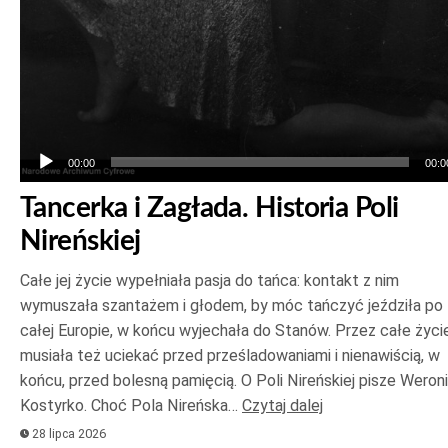
00:00
00:0
Tancerka i Zagłada. Historia Poli
Nireńskiej
Całe jej życie wypełniała pasja do tańca: kontakt z nim
wymuszała szantażem i głodem, by móc tańczyć jeździła po
całej Europie, w końcu wyjechała do Stanów. Przez całe życi
musiała też uciekać przed prześladowaniami i nienawiścią, w
końcu, przed bolesną pamięcią. O Poli Nireńskiej pisze Weron
Kostyrko. Choć Pola Nireńska…
Czytaj dalej
28 lipca 2026