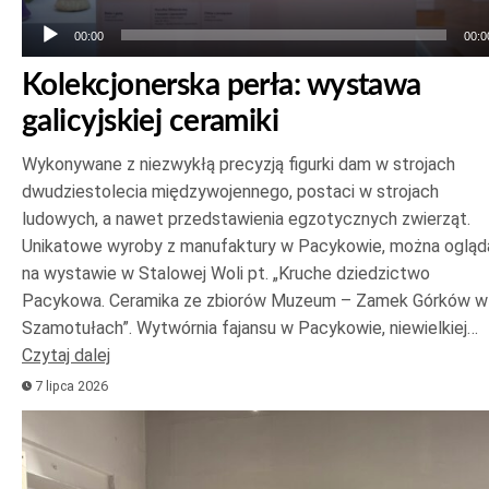
00:00
00:0
Kolekcjonerska perła: wystawa
galicyjskiej ceramiki
Wykonywane z niezwykłą precyzją figurki dam w strojach
dwudziestolecia międzywojennego, postaci w strojach
ludowych, a nawet przedstawienia egzotycznych zwierząt.
Unikatowe wyroby z manufaktury w Pacykowie, można ogląd
na wystawie w Stalowej Woli pt. „Kruche dziedzictwo
Pacykowa. Ceramika ze zbiorów Muzeum – Zamek Górków w
Szamotułach”. Wytwórnia fajansu w Pacykowie, niewielkiej…
Czytaj dalej
7 lipca 2026
Odtwarzacz
plików
dźwiękowych