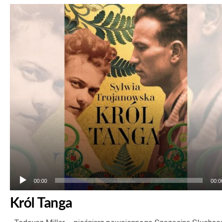
Odtwarzacz
plików
dźwiękowych
00:00
00:0
Król Tanga