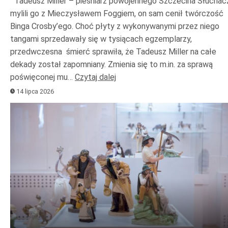
Tadeusz Miller – pieśniarz powojennego Szczecina Słuchac
mylili go z Mieczysławem Foggiem, on sam cenił twórczość
Binga Crosby’ego. Choć płyty z wykonywanymi przez niego
tangami sprzedawały się w tysiącach egzemplarzy,
przedwczesna śmierć sprawiła, że Tadeusz Miller na całe
dekady został zapomniany. Zmienia się to m.in. za sprawą
poświęconej mu…
Czytaj dalej
14 lipca 2026
Odtwarzacz
plików
dźwiękowych