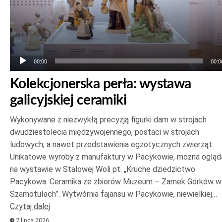
00:00
00:0
Kolekcjonerska perła: wystawa
galicyjskiej ceramiki
Wykonywane z niezwykłą precyzją figurki dam w strojach
dwudziestolecia międzywojennego, postaci w strojach
ludowych, a nawet przedstawienia egzotycznych zwierząt.
Unikatowe wyroby z manufaktury w Pacykowie, można ogląd
na wystawie w Stalowej Woli pt. „Kruche dziedzictwo
Pacykowa. Ceramika ze zbiorów Muzeum – Zamek Górków w
Szamotułach”. Wytwórnia fajansu w Pacykowie, niewielkiej…
Czytaj dalej
7 lipca 2026