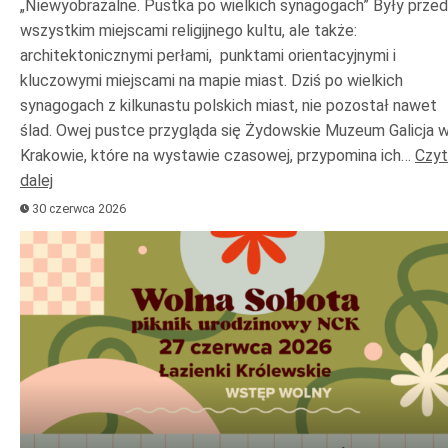
„Niewyobrażalne. Pustka po wielkich synagogach” Były prze
wszystkim miejscami religijnego kultu, ale także:
architektonicznymi perłami, punktami orientacyjnymi i
kluczowymi miejscami na mapie miast. Dziś po wielkich
synagogach z kilkunastu polskich miast, nie pozostał nawet
ślad. Owej pustce przygląda się Żydowskie Muzeum Galicja 
Krakowie, które na wystawie czasowej, przypomina ich…
Czyt
dalej
30 czerwca 2026
Odtwarzacz
plików
dźwiękowych