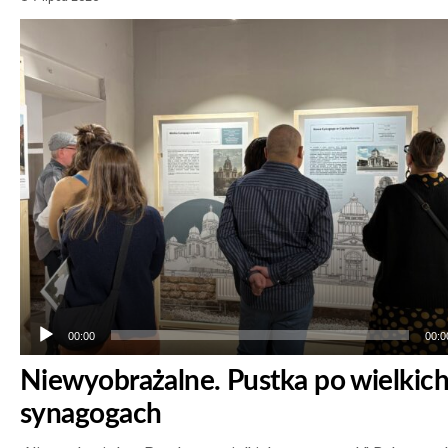
Odtwarzacz
plików
dźwiękowych
00:00
00:0
Niewyobrażalne. Pustka po wielkic
synagogach