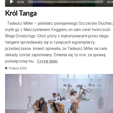
00:00
00:0
Król Tanga
Tadeusz Miller – pieśniarz powojennego Szczecina Słuchac
mylili go z Mieczysławem Foggiem, on sam cenił twórczość
Binga Crosby’ego. Choć płyty z wykonywanymi przez niego
tangami sprzedawały się w tysiącach egzemplarzy,
przedwczesna śmierć sprawiła, że Tadeusz Miller na całe
dekady został zapomniany. Zmienia się to m.in. za sprawą
poświęconej mu…
Czytaj dalej
14 lipca 2026
Odtwarzacz
plików
dźwiękowych