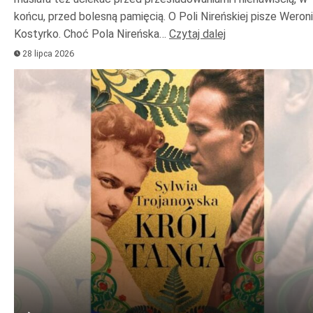
końcu, przed bolesną pamięcią. O Poli Nireńskiej pisze Weron
Kostyrko. Choć Pola Nireńska…
Czytaj dalej
28 lipca 2026
Odtwarzacz
plików
dźwiękowych