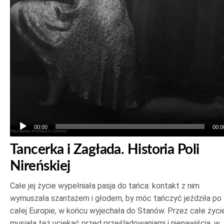
00:00
00:0
Tancerka i Zagłada. Historia Poli
Nireńskiej
Całe jej życie wypełniała pasja do tańca: kontakt z nim
wymuszała szantażem i głodem, by móc tańczyć jeździła po
całej Europie, w końcu wyjechała do Stanów. Przez całe życi
musiała też uciekać przed prześladowaniami i nienawiścią, w