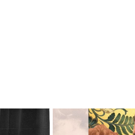
Odtwarzacz
plików
dźwiękowych