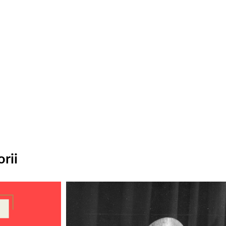
rii
Odtwarzacz
plików
dźwiękowych