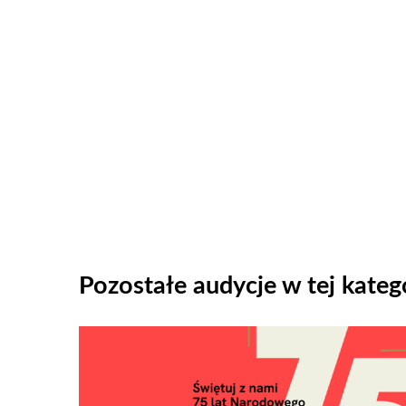
Pozostałe audycje w tej katego
Odtwarzacz
plików
dźwiękowych