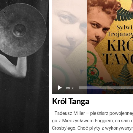
00:00
Król Tanga
Tadeusz Miller – pieśniarz powojenne
go z Mieczysławem Foggiem, on sam c
Crosby’ego. Choć płyty z wykonywanym