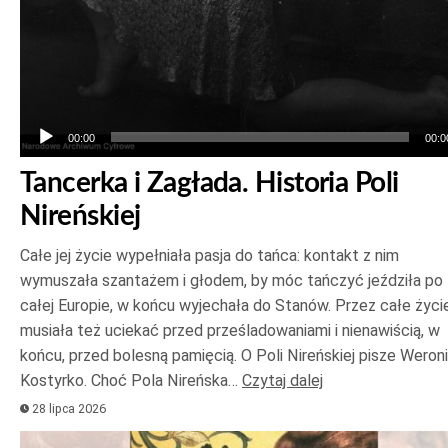
00:00
00:0
Tancerka i Zagłada. Historia Poli
Nireńskiej
Całe jej życie wypełniała pasja do tańca: kontakt z nim
wymuszała szantażem i głodem, by móc tańczyć jeździła po
całej Europie, w końcu wyjechała do Stanów. Przez całe życi
musiała też uciekać przed prześladowaniami i nienawiścią, w
końcu, przed bolesną pamięcią. O Poli Nireńskiej pisze Weron
Kostyrko. Choć Pola Nireńska…
Czytaj dalej
28 lipca 2026
Odtwarzacz