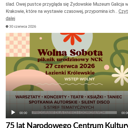
ślad. Owej pustce przygląda się Żydowskie Muzeum Galicja 
Krakowie, które na wystawie czasowej, przypomina ich…
Czyt
dalej
30 czerwca 2026
Odtwarzacz
plików
dźwiękowych
00:00
00:0
75 lat Narodowego Centrum Kultur