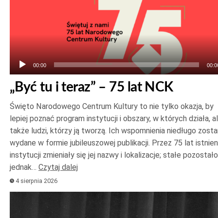
Odtwarzacz
plików
dźwiękowych
00:00
00:0
„Być tu i teraz” – 75 lat NCK
Święto Narodowego Centrum Kultury to nie tylko okazja, by
lepiej poznać program instytucji i obszary, w których działa, a
także ludzi, którzy ją tworzą. Ich wspomnienia niedługo zost
wydane w formie jubileuszowej publikacji. Przez 75 lat istnien
instytucji zmieniały się jej nazwy i lokalizacje; stałe pozostało
jednak…
Czytaj dalej
4 sierpnia 2026
Odtwarzacz
plików