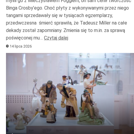
mylili go z Mieczysławem Foggiem, on sam cenił twórczość
Binga Crosby’ego. Choć płyty z wykonywanymi przez niego
tangami sprzedawały się w tysiącach egzemplarzy,
przedwczesna śmierć sprawiła, że Tadeusz Miller na całe
dekady został zapomniany. Zmienia się to m.in. za sprawą
poświęconej mu…
Czytaj dalej
14 lipca 2026
Odtwarzacz
plików
dźwiękowych