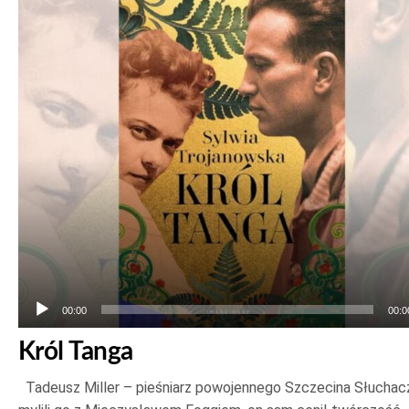
plików
dźwiękowych
00:00
00:0
Król Tanga
Tadeusz Miller – pieśniarz powojennego Szczecina Słuchac