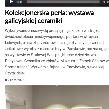
00:00
00:0
Kolekcjonerska perła: wystawa
galicyjskiej ceramiki
Wykonywane z niezwykłą precyzją figurki dam w strojach
dwudziestolecia międzywojennego, postaci w strojach
ludowych, a nawet przedstawienia egzotycznych zwierząt.
Unikatowe wyroby z manufaktury w Pacykowie, można ogląd
na wystawie w Stalowej Woli pt. „Kruche dziedzictwo
Pacykowa. Ceramika ze zbiorów Muzeum – Zamek Górków w
Szamotułach”. Wytwórnia fajansu w Pacykowie, niewielkiej…
Czytaj dalej
7 lipca 2026
Odtwarzacz
plików
dźwiękowych